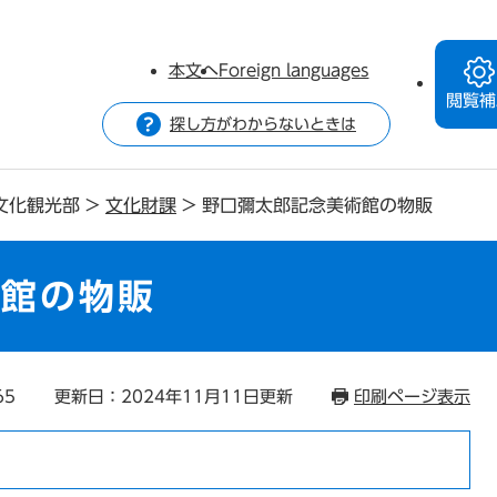
本文へ
Foreign languages
閲覧補
探し方がわからないときは
文化観光部
>
文化財課
>
野口彌太郎記念美術館の物販
術館の物販
65
更新日：2024年11月11日更新
印刷ページ表示