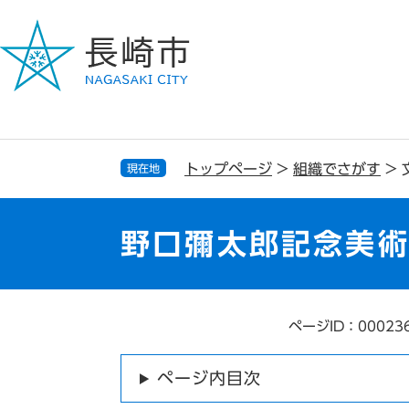
ペ
メ
ー
ニ
ジ
ュ
の
ー
先
を
頭
飛
で
ば
す
し
トップページ
>
組織でさがす
>
現在地
。
て
本
文
野口彌太郎記念美
へ
ページID：00023
本
文
ページ内目次