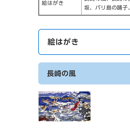
絵はがき
坂、バリ島の踊子
絵はがき
長崎の風