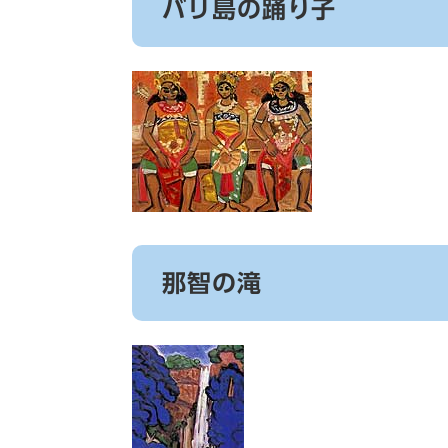
バリ島の踊り子
那智の滝