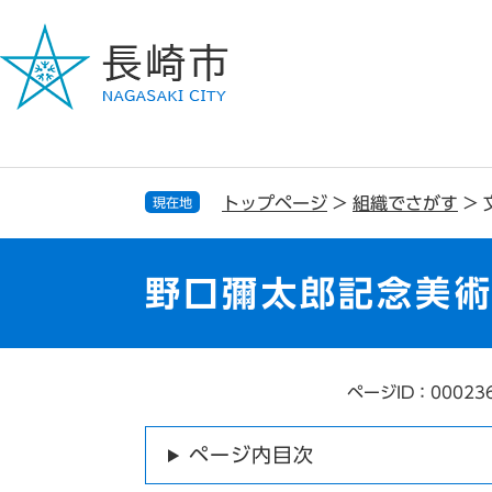
ペ
メ
ー
ニ
ジ
ュ
の
ー
先
を
頭
飛
で
ば
す
し
トップページ
>
組織でさがす
>
現在地
。
て
本
文
野口彌太郎記念美
へ
ページID：00023
本
文
ページ内目次