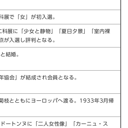
科展で「女」が初入選。
二科展に「少女と静物」「夏日夕景」「室内裸
点が入選し評判となる。
枝と結婚。
0年協会」が結成され会員となる。
菊枝とともにヨーロッパへ渡る。1933年3月帰
・ドートンヌに「二人女性像」「カーニュ・ス