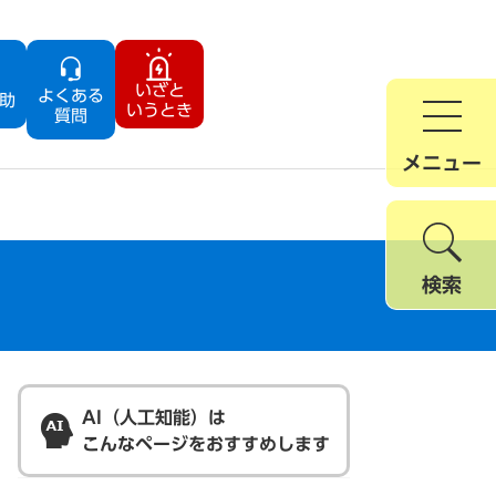
いざと
よくある
助
いうとき
質問
メニュー
検索
AI（人工知能）は
こんなページをおすすめします