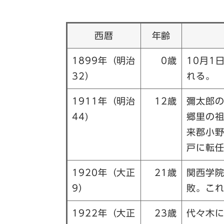
西暦
年齢
1899年（明治
0歳
10月1
32）
れる。
1911年（明治
12歳
彌太郎
44)
郷里の
来郡小
戸に転
1920年（大正
21歳
関西学
9）
敗。こ
1922年（大正
23歳
代々木