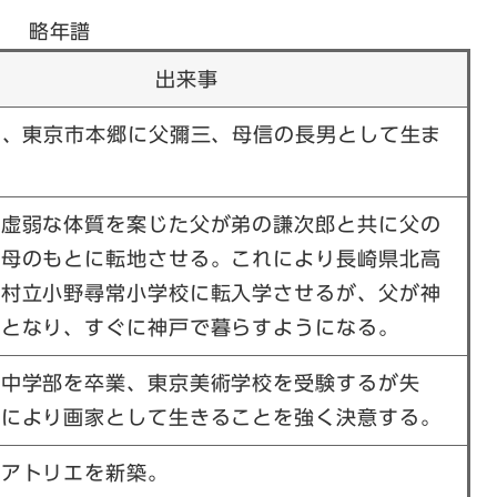
略年譜
出来事
日、東京市本郷に父彌三、母信の長男として生ま
の虚弱な体質を案じた父が弟の謙次郎と共に父の
祖母のもとに転地させる。これにより長崎県北高
野村立小野尋常小学校に転入学させるが、父が神
任となり、すぐに神戸で暮らすようになる。
院中学部を卒業、東京美術学校を受験するが失
れにより画家として生きることを強く決意する。
にアトリエを新築。