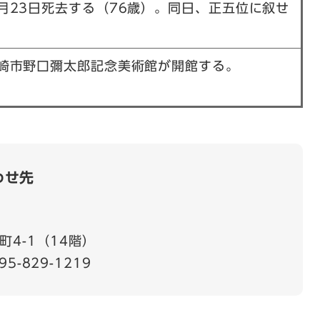
月23日死去する（76歳）。同日、正五位に叙せ
。
崎市野口彌太郎記念美術館が開館する。
わせ先
4-1（14階）
95-829-1219