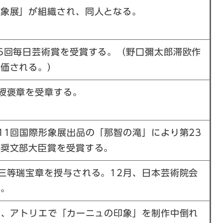
形象展」が組織され、同人となる。
5回毎日芸術賞を受賞する。（野口彌太郎滞欧作
評価される。）
綬褒章を受章する。
11回国際形象展出品の「那智の滝」により第23
選奨文部大臣賞を受賞する。
三等瑞宝章を授与される。12月、日本芸術院会
る。
日、アトリエで「カーニュの印象」を制作中倒れ