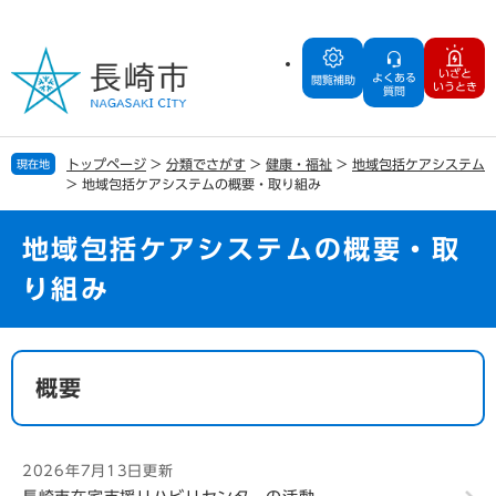
ペ
メ
ー
ニ
ジ
ュ
いざと
よくある
の
ー
閲覧補助
いうとき
質問
先
を
頭
飛
で
ば
トップページ
>
分類でさがす
>
健康・福祉
>
地域包括ケアシステム
現在地
す
し
>
地域包括ケアシステムの概要・取り組み
。
て
本
文
地域包括ケアシステムの概要・取
へ
り組み
本
文
概要
2026年7月13日更新