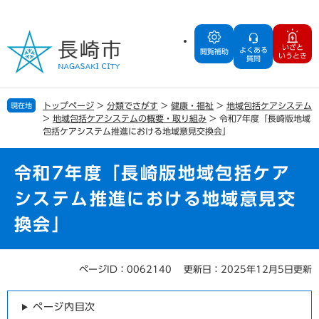
ペ
メ
ー
ニ
ジ
ュ
いざと
よくある
の
ー
閲覧補助
いうとき
質問
先
を
頭
飛
で
ば
トップページ
>
分類でさがす
>
健康・福祉
>
地域包括ケアシステム
現在地
す
し
>
地域包括ケアシステムの概要・取り組み
>
令和7年度「長崎版地域
。
て
包括ケアシステム推進における地域意見交換会」
本
文
令和7年度「長崎版地域包括ケア
へ
システム推進における地域意見交
換会」
ページID：0062140
更新日：2025年12月5日更新
本
文
ページ内目次