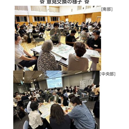
✿ 意見交換の様子 ✿
[南部]
[中央部]