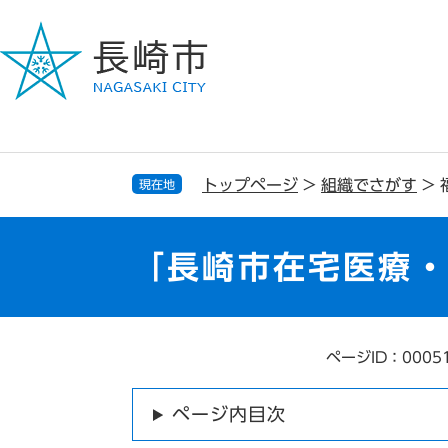
ペ
メ
ー
ニ
ジ
ュ
の
ー
先
を
頭
飛
で
ば
す
し
トップページ
>
組織でさがす
>
現在地
。
て
本
文
「長崎市在宅医療
へ
ページID：0005
本
文
ページ内目次