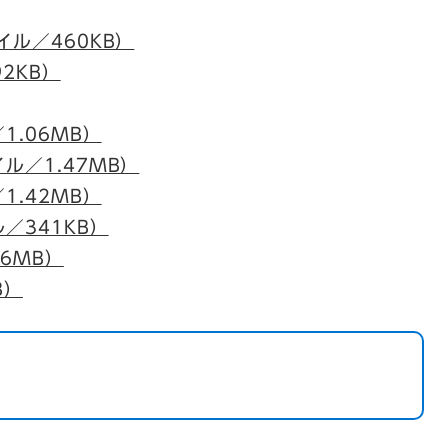
イル／460KB）
92KB）
1.06MB）
ル／1.47MB）
1.42MB）
／341KB）
76MB）
B）