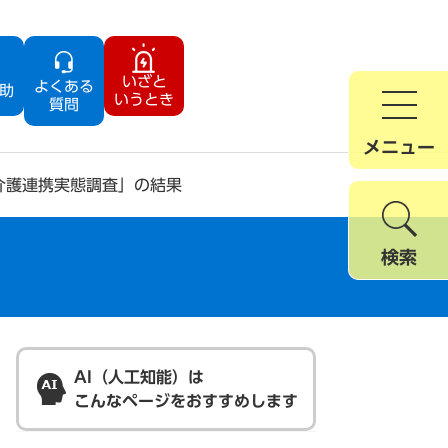
いざと
よくある
助
いうとき
質問
メニュー
介護連携実態調査」の結果
検索
AI（人工知能）は
こんなページをおすすめします