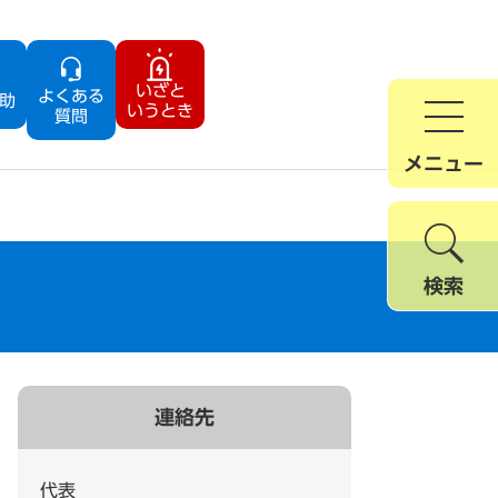
いざと
よくある
助
いうとき
質問
メニュー
検索
連絡先
代表