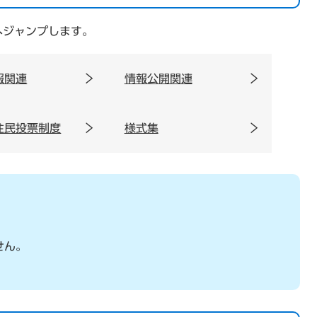
へジャンプします。
報関連
情報公開関連
住民投票制度
様式集
せん。