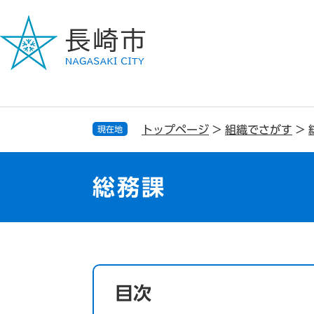
ペ
メ
ー
ニ
ジ
ュ
の
ー
先
を
頭
飛
で
ば
す
し
トップページ
>
組織でさがす
>
現在地
。
て
本
文
総務課
へ
本
文
目次