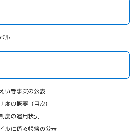
ボル
えい等事案の公表
制度の概要（目次）
制度の運用状況
イルに係る帳簿の公表