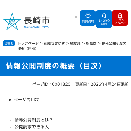
ペ
メ
ー
ニ
ジ
ュ
いざと
よくある
の
ー
閲覧補助
いうとき
質問
先
を
頭
飛
で
ば
トップページ
>
組織でさがす
>
総務部
>
総務課
>
情報公開制度の
現在地
す
し
概要（目次）
。
て
本
文
情報公開制度の概要（目次）
へ
ページID：0001820
更新日：2026年4月24日更新
本
文
ページ内目次
情報公開制度とは？
公開請求できる人