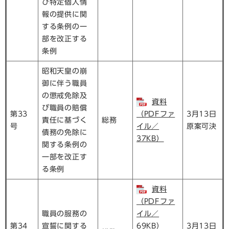
び特定個人情
報の提供に関
する条例の一
部を改正する
条例
昭和天皇の崩
御に伴う職員
の懲戒免除及
資料
び職員の賠償
第33
（PDFファ
3月13日
責任に基づく
総務
号
イル／
原案可決
債務の免除に
37KB）
関する条例の
一部を改正す
る条例
資料
（PDFファ
職員の服務の
イル／
第34
宣誓に関する
69KB）
3月13日