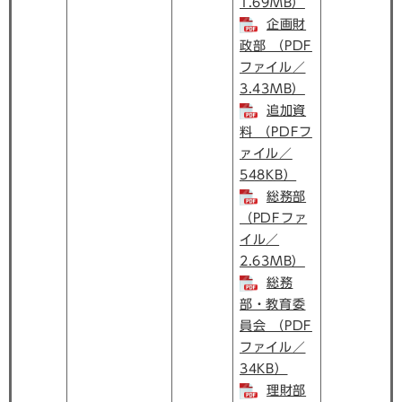
1.69MB）
企画財
政部 （PDF
ファイル／
3.43MB）
追加資
料 （PDFフ
ァイル／
548KB）
総務部
（PDFファ
イル／
2.63MB）
総務
部・教育委
員会 （PDF
ファイル／
34KB）
理財部