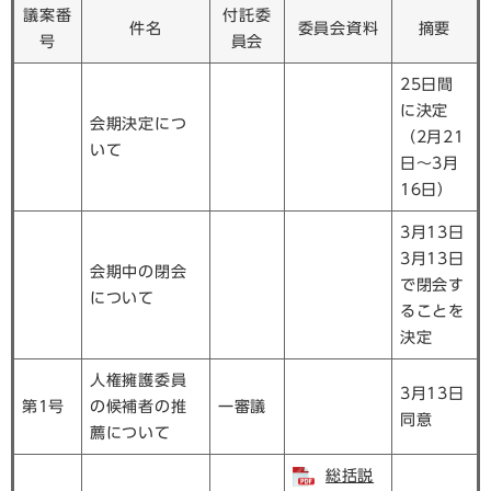
議案番
付託委
件名
委員会資料
摘要
号
員会
25日間
に決定
会期決定につ
（2月21
いて
日～3月
16日）
3月13日
3月13日
会期中の閉会
で閉会す
について
ることを
決定
人権擁護委員
3月13日
第1号
の候補者の推
一審議
同意
薦について
総括説