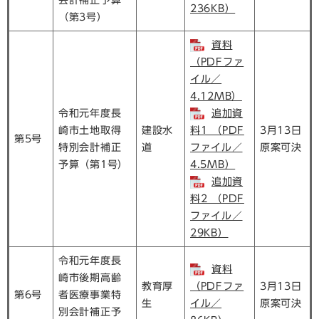
236KB）
（第3号）
資料
（PDFファ
イル／
4.12MB）
令和元年度長
追加資
崎市土地取得
建設水
料1 （PDF
3月13日
第5号
特別会計補正
道
ファイル／
原案可決
予算（第1号）
4.5MB）
追加資
料2 （PDF
ファイル／
29KB）
令和元年度長
資料
崎市後期高齢
教育厚
（PDFファ
3月13日
第6号
者医療事業特
生
イル／
原案可決
別会計補正予