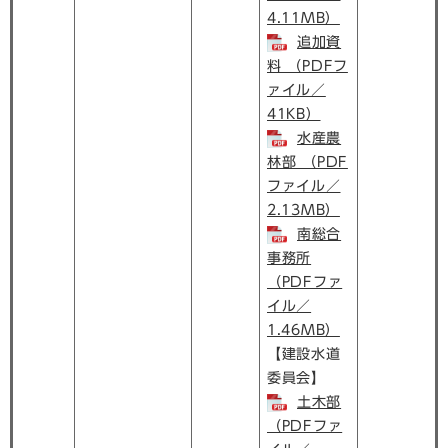
4.11MB）
追加資
料 （PDFフ
ァイル／
41KB）
水産農
林部 （PDF
ファイル／
2.13MB）
南総合
事務所
（PDFファ
イル／
1.46MB）
【建設水道
委員会】
土木部
（PDFファ