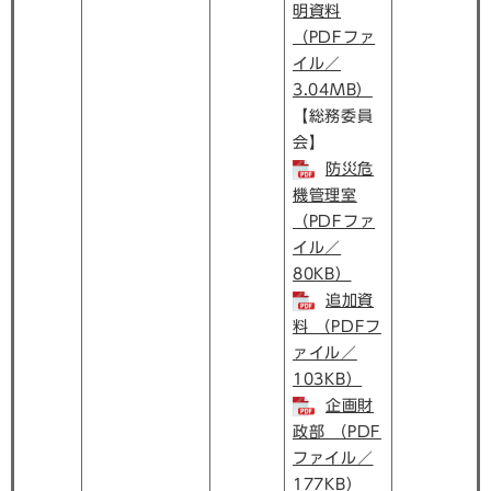
明資料
（PDFファ
イル／
3.04MB）
【総務委員
会】
防災危
機管理室
（PDFファ
イル／
80KB）
追加資
料 （PDFフ
ァイル／
103KB）
企画財
政部 （PDF
ファイル／
177KB）