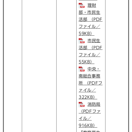
理財
部・市民生
活部 （PDF
ファイル／
59KB）
市民生
活部 （PDF
ファイル／
55KB）
中央・
南総合事務
所 （PDFフ
ァイル／
322KB）
消防局
（PDFファ
イル／
916KB）