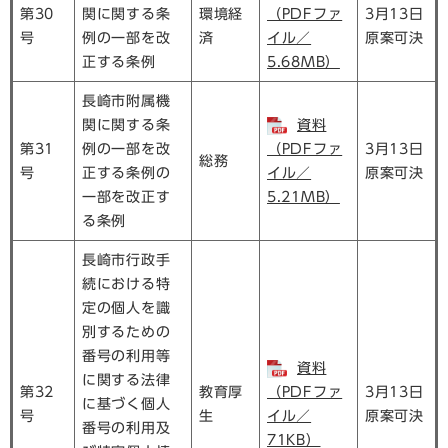
第30
関に関する条
環境経
（PDFファ
3月13日
号
例の一部を改
済
イル／
原案可決
正する条例
5.68MB）
長崎市附属機
関に関する条
資料
第31
例の一部を改
（PDFファ
3月13日
総務
号
正する条例の
イル／
原案可決
一部を改正す
5.21MB）
る条例
長崎市行政手
続における特
定の個人を識
別するための
番号の利用等
資料
に関する法律
第32
教育厚
（PDFファ
3月13日
に基づく個人
号
生
イル／
原案可決
番号の利用及
71KB）