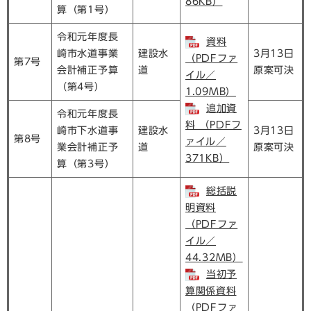
86KB）
算（第1号）
令和元年度長
資料
崎市水道事業
建設水
3月13日
（PDFファ
第7号
会計補正予算
道
原案可決
イル／
（第4号）
1.09MB）
追加資
令和元年度長
料 （PDFフ
崎市下水道事
建設水
3月13日
第8号
ァイル／
業会計補正予
道
原案可決
371KB）
算（第3号）
総括説
明資料
（PDFファ
イル／
44.32MB）
当初予
算関係資料
（PDFファ