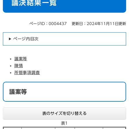
議決結果一覧
ページID：0004437
更新日：2024年11月11日更新
ページ内目次
議案等
陳情
所管事項調査
議案等
表のサイズを切り替える
表1