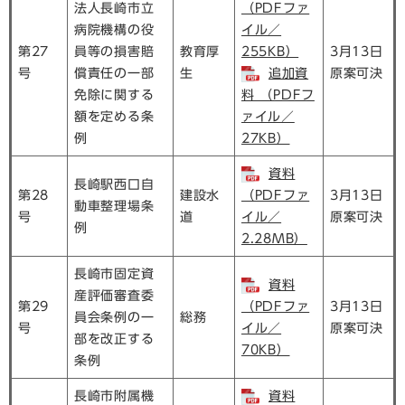
法人長崎市立
（PDFファ
病院機構の役
イル／
第27
員等の損害賠
教育厚
255KB）
3月13日
号
償責任の一部
生
追加資
原案可決
免除に関する
料 （PDFフ
額を定める条
ァイル／
例
27KB）
資料
長崎駅西口自
第28
建設水
（PDFファ
3月13日
動車整理場条
号
道
イル／
原案可決
例
2.28MB）
長崎市固定資
資料
産評価審査委
第29
（PDFファ
3月13日
員会条例の一
総務
号
イル／
原案可決
部を改正する
70KB）
条例
長崎市附属機
資料