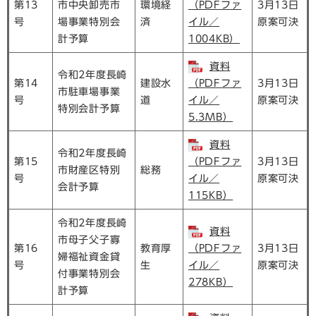
第13
市中央卸売市
環境経
（PDFファ
3月13日
号
場事業特別会
済
イル／
原案可決
計予算
1004KB）
資料
令和2年度長崎
第14
建設水
（PDFファ
3月13日
市駐車場事業
号
道
イル／
原案可決
特別会計予算
5.3MB）
資料
令和2年度長崎
第15
（PDFファ
3月13日
市財産区特別
総務
号
イル／
原案可決
会計予算
115KB）
令和2年度長崎
資料
市母子父子寡
第16
教育厚
（PDFファ
3月13日
婦福祉資金貸
号
生
イル／
原案可決
付事業特別会
278KB）
計予算