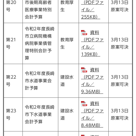
第20
市後期高齢者
教育厚
（PDFファ
3月13日
号
医療事業特別
生
イル／
原案可決
会計予算
255KB）
令和2年度長崎
資料
市立病院機構
第21
教育厚
（PDFファ
3月13日
病院事業債管
号
生
イル／
原案可決
理特別会計予
139KB）
算
資料
令和2年度長崎
第22
建設水
（PDFファ
3月13日
市水道事業会
号
道
イル／
原案可決
計予算
9.36MB）
資料
令和2年度長崎
第23
建設水
（PDFファ
3月13日
市下水道事業
号
道
イル／
原案可決
会計予算
8.48MB）