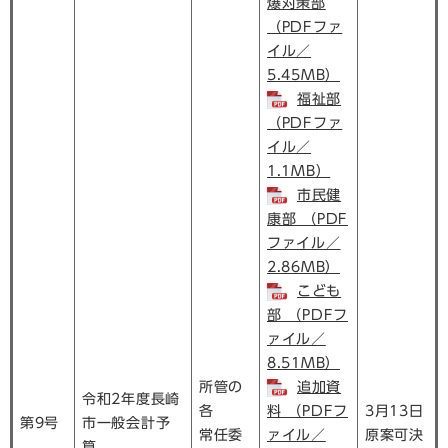
爆対策部
（PDFファ
イル／
5.45MB）
福祉部
（PDFファ
イル／
1.1MB）
市民健
康部 （PDF
ファイル／
2.86MB）
こども
部 （PDFフ
ァイル／
8.51MB）
所管の
追加資
令和2年度長崎
各
料 （PDFフ
3月13日
第9号
市一般会計予
常任委
ァイル／
原案可決
算