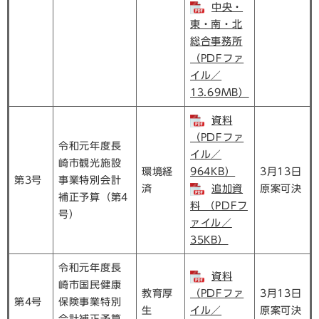
中央・
東・南・北
総合事務所
（PDFファ
イル／
13.69MB）
資料
（PDFファ
令和元年度長
イル／
崎市観光施設
環境経
964KB）
3月13日
第3号
事業特別会計
済
追加資
原案可決
補正予算（第4
料 （PDFフ
号）
ァイル／
35KB）
令和元年度長
資料
崎市国民健康
教育厚
（PDFファ
3月13日
第4号
保険事業特別
生
イル／
原案可決
会計補正予算