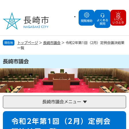
ペ
メ
ー
ニ
ジ
ュ
いざと
よくある
の
ー
閲覧補助
いうとき
質問
先
を
頭
飛
で
ば
トップページ
>
長崎市議会
>
令和2年第1回（2月）定例会議決結果
現在地
す
し
一覧
。
て
本
長崎市議会
文
へ
長崎市議会メニュー
本
令和2年第1回（2月）定例会
文