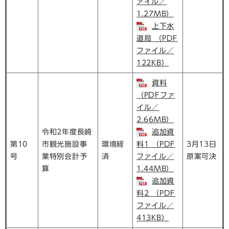
ァイル／
1.27MB）
上下水
道局 （PDF
ファイル／
122KB）
資料
（PDFファ
イル／
2.66MB）
令和2年度長崎
追加資
第10
市観光施設事
環境経
料1 （PDF
3月13日
号
業特別会計予
済
ファイル／
原案可決
算
1.44MB）
追加資
料2 （PDF
ファイル／
413KB）