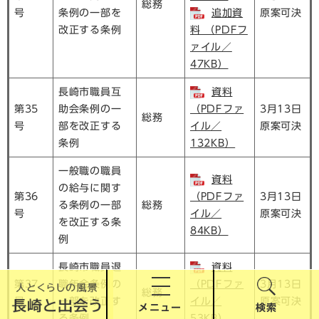
総務
号
条例の一部を
追加資
原案可決
改正する条例
料 （PDFフ
ァイル／
47KB）
長崎市職員互
資料
第35
助会条例の一
（PDFファ
3月13日
総務
号
部を改正する
イル／
原案可決
条例
132KB）
一般職の職員
資料
の給与に関す
第36
（PDFファ
3月13日
る条例の一部
総務
号
イル／
原案可決
を改正する条
84KB）
例
長崎市職員退
資料
第37
職年金条例の
（PDFファ
3月13日
総務
号
一部を改正す
イル／
原案可決
メニュー
検索
る条例
53KB）