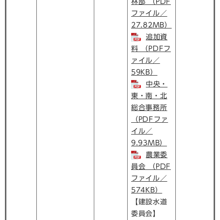
林部 （PDF
ファイル／
27.82MB）
追加資
料 （PDFフ
ァイル／
59KB）
中央・
東・南・北
総合事務所
（PDFファ
イル／
9.93MB）
農業委
員会 （PDF
ファイル／
574KB）
【建設水道
委員会】