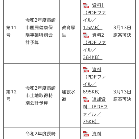
資料1
（PDFファ
令和2年度長崎
イル／
第11
市国民健康保
教育厚
1.5MB）
3月13日
号
険事業特別会
生
資料2
原案可決
計予算
（PDFファ
イル／
384KB）
資料
（PDFファ
イル／
令和2年度長崎
第12
建設水
895KB）
3月13日
市土地取得特
号
道
追加資
原案可決
別会計予算
料 （PDFフ
ァイル／
75KB）
令和2年度長崎
資料