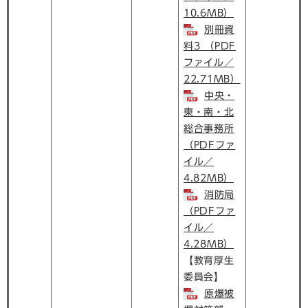
10.6MB）
別冊資
料3 （PDF
ファイル／
22.71MB）
中央・
東・南・北
総合事務所
（PDFファ
イル／
4.82MB）
消防局
（PDFファ
イル／
4.28MB）
【教育厚生
委員会】
原爆被