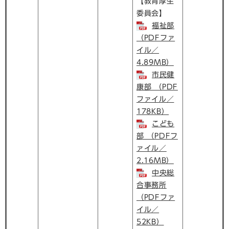
【教育厚生
委員会】
福祉部
（PDFファ
イル／
4.89MB）
市民健
康部 （PDF
ファイル／
178KB）
こども
部 （PDFフ
ァイル／
2.16MB）
中央総
合事務所
（PDFファ
イル／
52KB）