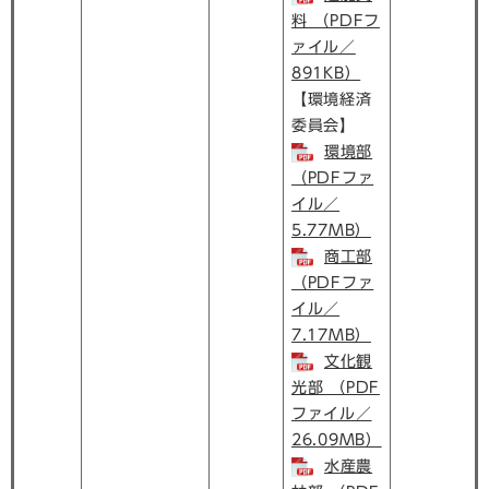
料 （PDFフ
ァイル／
891KB）
【環境経済
委員会】
環境部
（PDFファ
イル／
5.77MB）
商工部
（PDFファ
イル／
7.17MB）
文化観
光部 （PDF
ファイル／
26.09MB）
水産農