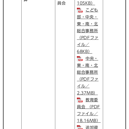
員会
105KB）
こども
部・中央・
東・南・北
総合事務所
（PDFファ
イル／
68KB）
中央・
東・南・北
総合事務所
（PDFファ
イル／
2.37MB）
教育委
員会 （PDF
ファイル／
18.16MB）
追加資