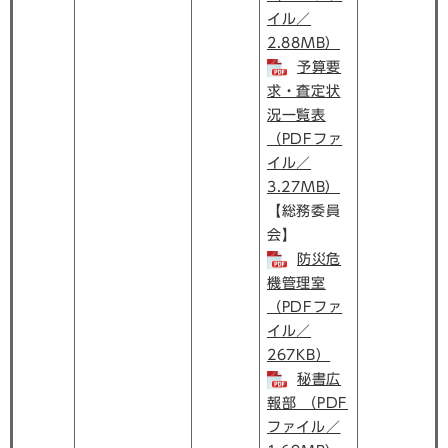
イル／
2.88MB）
予算要
求・査定状
況一覧表
（PDFファ
イル／
3.27MB）
【総務委員
会】
防災危
機管理室
（PDFファ
イル／
267KB）
秘書広
報部 （PDF
ファイル／