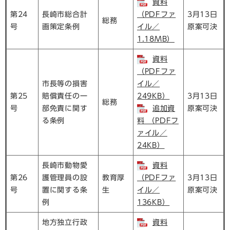
資料
第24
長崎市総合計
（PDFファ
3月13日
総務
号
画策定条例
イル／
原案可決
1.18MB）
資料
（PDFファ
市長等の損害
イル／
第25
賠償責任の一
249KB）
3月13日
総務
号
部免責に関す
追加資
原案可決
る条例
料 （PDFフ
ァイル／
24KB）
長崎市動物愛
資料
第26
護管理員の設
教育厚
（PDFファ
3月13日
号
置に関する条
生
イル／
原案可決
例
136KB）
地方独立行政
資料