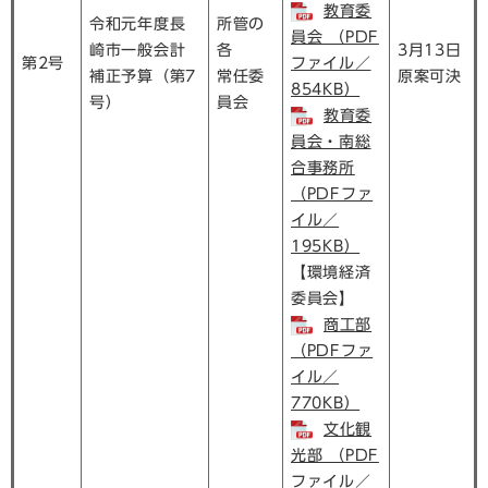
教育委
令和元年度長
所管の
員会 （PDF
崎市一般会計
各
3月13日
第2号
ファイル／
補正予算（第7
常任委
原案可決
854KB）
号）
員会
教育委
員会・南総
合事務所
（PDFファ
イル／
195KB）
【環境経済
委員会】
商工部
（PDFファ
イル／
770KB）
文化観
光部 （PDF
ファイル／