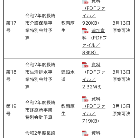
資料
（PDFファ
令和2年度長崎
イル／
第17
市介護保険事
教育厚
920KB）
3月13日
号
業特別会計予
生
追加資
原案可決
算
料 （PDFフ
ァイル／
83KB）
令和2年度長崎
資料
第18
市生活排水事
建設水
（PDFファ
3月13日
号
業特別会計予
道
イル／
原案可決
算
2.32MB）
資料
令和2年度長崎
第19
教育厚
（PDFファ
3月13日
市診療所事業
号
生
イル／
原案可決
特別会計予算
719KB）
令和2年度長崎
資料