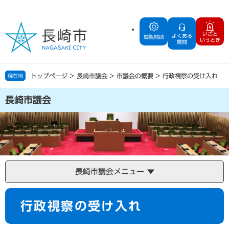
ペ
メ
ー
ニ
ジ
ュ
いざと
よくある
の
ー
閲覧補助
いうとき
質問
先
を
頭
飛
で
ば
トップページ
>
長崎市議会
>
市議会の概要
>
行政視察の受け入れ
現在地
す
し
。
て
長崎市議会
本
文
へ
長崎市議会メニュー
本
行政視察の受け入れ
文