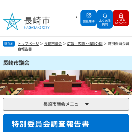
ペ
メ
ー
ニ
ジ
ュ
いざと
よくある
の
ー
閲覧補助
いうとき
質問
先
を
頭
飛
で
ば
トップページ
>
長崎市議会
>
広報・広聴・情報公開
>
特別委員会調
現在地
す
し
査報告書
。
て
本
長崎市議会
文
へ
長崎市議会メニュー
本
特別委員会調査報告書
文