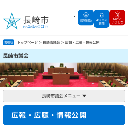
ペ
メ
ー
ニ
ジ
ュ
いざと
よくある
の
ー
閲覧補助
いうとき
質問
先
を
頭
飛
で
ば
トップページ
>
長崎市議会
>
広報・広聴・情報公開
現在地
す
し
。
て
長崎市議会
本
文
へ
長崎市議会メニュー
本
広報・広聴・情報公開
文