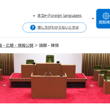
本文へ
Foreign languages
閲覧補
探し方がわからないときは
報・広聴・情報公開
>
請願・陳情