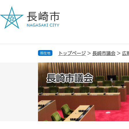
ペ
メ
ー
ニ
ジ
ュ
の
ー
先
を
頭
飛
で
ば
す
し
トップページ
>
長崎市議会
>
広
現在地
。
て
本
文
長崎市議会
へ