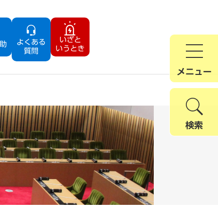
いざと
よくある
助
いうとき
質問
メニュー
検索