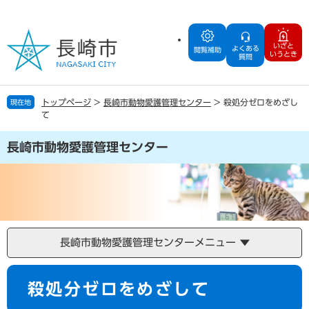
ペ
メ
ー
ニ
ジ
ュ
いざと
よくある
の
ー
閲覧補助
いうとき
質問
先
を
頭
飛
で
ば
トップページ
>
長崎市動物愛護管理センター
>
殺処分ゼロをめざし
現在地
す
し
て
。
て
本
長崎市動物愛護管理センター
文
へ
長崎市動物愛護管理センターメニュー
本
殺処分ゼロをめざして
文