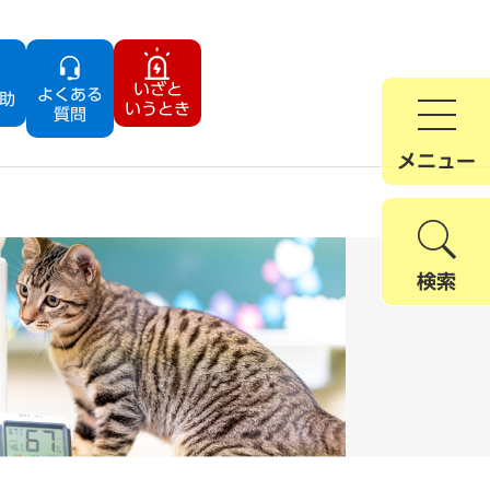
いざと
よくある
助
いうとき
質問
メニュー
検索