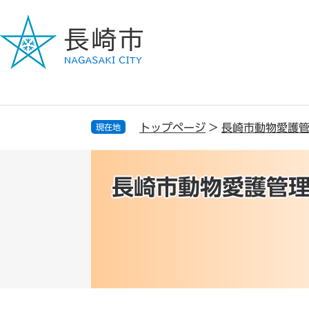
ペ
メ
ー
ニ
ジ
ュ
の
ー
先
を
頭
飛
で
ば
す
し
トップページ
>
長崎市動物愛護
現在地
。
て
本
文
長崎市動物愛護管
へ