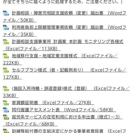
が全てそちらに届くように処理するため、ご注意ください。）
計画相談・障害児相談支援依頼（変更）届出書 （Wordフ
ァイル／50KB）
利用者負担上限額管理事務依頼（変更）届出書 （Wordフ
ァイル／35KB）
計画相談支援事業所_計画案_本計画_モニタリング各様式
（Excelファイル／113KB）
地域移行支援・地域定着支援様式 （Excelファイル／
222KB）
セルフプラン様式（者・記載例あり） （Excelファイル／
127KB）
(施設入所待機・辞退登録)様式（登録） （Excelファイル／
33KB）
家賃額証明書 （Excelファイル／27KB）
同行援護アセスメント表 （Wordファイル／58KB）
就労系サービスの在宅利用における申出書（様式1～3）
（Excelファイル／68KB）
訓練等給付費の支給決定にかかる事業者意見書 （Excelフ