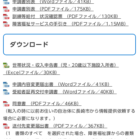
申請書別表 （Wordファイル／41KB）
申請書別表 （PDFファイル／175KB）
訓練等給付 状況確認票 （PDFファイル／130KB）
障害福祉サービスの手引き （PDFファイル／1.15MB）
ダウンロード
世帯状況・収入申告書（児・20歳以下施設入所者）
（Excelファイル／30KB）
申請内容変更届出書 （Wordファイル／41KB）
受給者証再交付申請書 （Wordファイル／40KB）
同意書 （PDFファイル／46KB）
（転入の時に以前お住いの自治体に長崎市から情報提供依頼する
場合に必要になります。）
送付先変更届出書 （PDFファイル／367KB）
（1 書類のすべて を選択された場合、障害福祉課からの書類