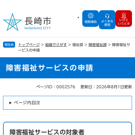
ペ
メ
ー
ニ
ジ
ュ
いざと
よくある
の
ー
閲覧補助
いうとき
質問
先
を
頭
飛
で
ば
トップページ
>
組織でさがす
>
福祉部
>
障害福祉課
>
障害福祉サ
現在地
す
し
ービスの申請
。
て
本
文
障害福祉サービスの申請
へ
ページID：0002576
更新日：2026年8月1日更新
本
文
ページ内目次
障害福祉サービスの対象者