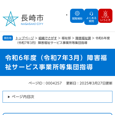
ペ
メ
ー
ニ
ジ
ュ
いざと
よくある
の
ー
閲覧補助
いうとき
質問
先
を
頭
飛
で
ば
トップページ
>
組織でさがす
>
福祉部
>
障害福祉課
>
令和6年度
現在地
す
し
（令和7年3月）障害福祉サービス事業所等集団指導
。
て
本
文
令和6年度（令和7年3月）障害福
へ
祉サービス事業所等集団指導
ページID：0004257
更新日：2025年3月27日更新
本
文
ページ内目次