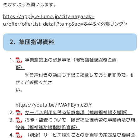
きますようお願いします。
https://apply.e-tumo.jp/city-nagasaki-
u/offer/offerList_detail?tempSeq=8445
＜外部リンク＞
2．集団指導資料
事業運営上の留意事項（障害福祉課総務企画
係）
※音声付きの動画も下記に掲載しておりますので、併
せてご参照くださ
い。
https://youtu.be/fWAFEymcZlY
サービス利用に係る留意事項（障害福祉課支援係）
指導・監査について 障害福祉課所管の事業所及び施
設等（福祉総務課指導監査係）
（別添）サービス種別ごとの計画等の策定及び委員会