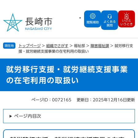
ペ
メ
ー
ニ
ジ
ュ
いざと
よくある
の
ー
閲覧補助
いうとき
質問
先
を
頭
飛
で
ば
トップページ
>
組織でさがす
>
福祉部
>
障害福祉課
>
就労移行支
現在地
す
し
援・就労継続支援事業の在宅利用の取扱い
。
て
本
文
就労移行支援・就労継続支援事業
へ
の在宅利用の取扱い
ページID：0072165
更新日：2025年12月16日更新
本
文
ページ内目次