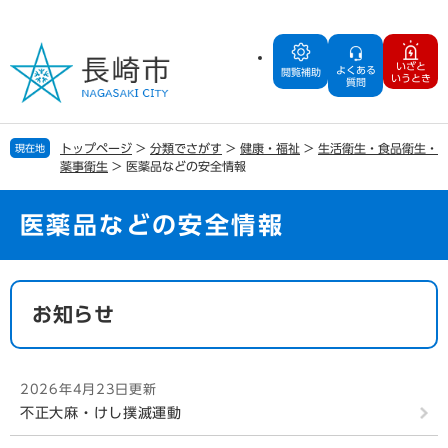
ペ
メ
ー
ニ
ジ
ュ
いざと
よくある
の
ー
閲覧補助
いうとき
質問
先
を
頭
飛
で
ば
トップページ
>
分類でさがす
>
健康・福祉
>
生活衛生・食品衛生・
現在地
す
し
薬事衛生
>
医薬品などの安全情報
。
て
本
文
医薬品などの安全情報
へ
本
文
お知らせ
2026年4月23日更新
不正大麻・けし撲滅運動