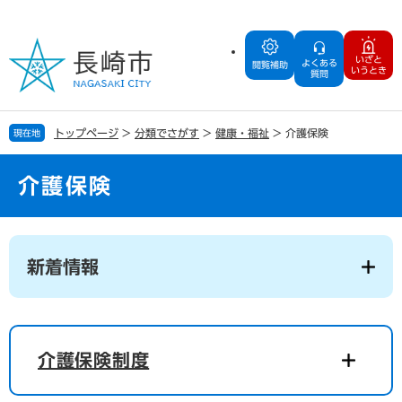
ペ
メ
ー
ニ
ジ
ュ
いざと
よくある
の
ー
閲覧補助
いうとき
質問
先
を
頭
飛
で
ば
トップページ
>
分類でさがす
>
健康・福祉
>
介護保険
現在地
す
し
。
て
本
介護保険
文
へ
本
文
新着情報
介護保険制度