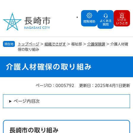
ペ
メ
ー
ニ
ジ
ュ
いざと
よくある
の
ー
閲覧補助
いうとき
質問
先
を
頭
飛
で
ば
トップページ
>
組織でさがす
>
福祉部
>
介護保険課
>
介護人材確
現在地
す
し
保の取り組み
。
て
本
文
介護人材確保の取り組み
へ
ページID：0005792
更新日：2025年4月1日更新
本
文
ページ内目次
長崎市の取り組み