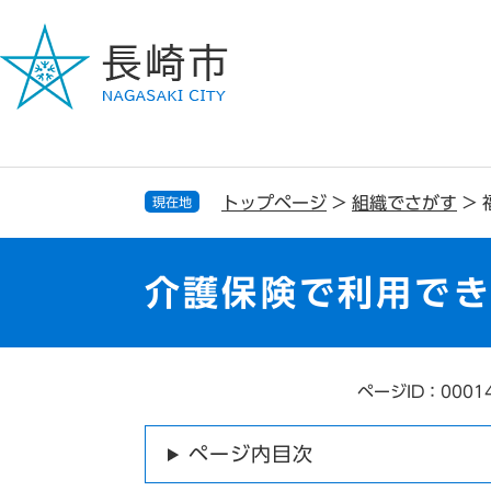
ペ
メ
ー
ニ
ジ
ュ
の
ー
先
を
頭
飛
で
ば
す
し
トップページ
>
組織でさがす
>
現在地
。
て
本
文
介護保険で利用で
へ
ページID：0001
本
文
ページ内目次