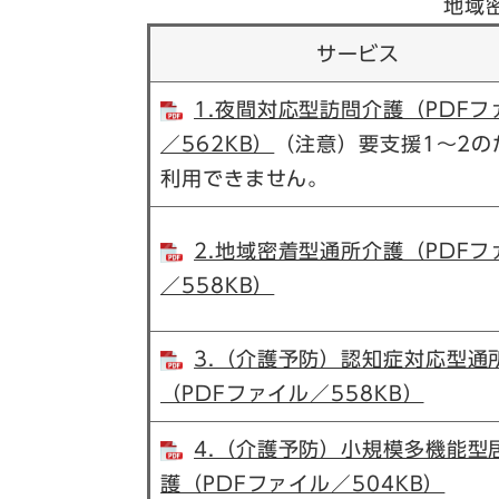
地域
サービス
1.夜間対応型訪問介護（PDFフ
／562KB）
（注意）要支援1～2の
利用できません。
2.地域密着型通所介護（PDFフ
／558KB）
3.（介護予防）認知症対応型通
（PDFファイル／558KB）
4.（介護予防）小規模多機能型
護（PDFファイル／504KB）