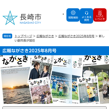
ペ
メ
ー
ニ
ジ
ュ
いざと
よくある
の
ー
閲覧補助
いうとき
質問
先
を
頭
飛
で
ば
トップページ
>
広報ながさき
>
広報ながさき2025年8月号
>
新し
現在地
す
し
い副市長が就任
。
て
本
広報ながさき2025年8月号
文
へ