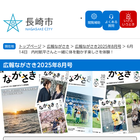
ペ
メ
ー
ニ
ジ
ュ
いざと
よくある
の
ー
閲覧補助
いうとき
質問
先
を
頭
飛
で
ば
トップページ
>
広報ながさき
>
広報ながさき2025年8月号
>
6月
現在地
す
し
14日 内村航平さんと一緒に体を動かす楽しさを体験！
。
て
本
広報ながさき2025年8月号
文
へ