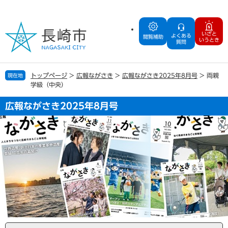
ペ
メ
ー
ニ
ジ
ュ
いざと
よくある
の
ー
閲覧補助
いうとき
質問
先
を
頭
飛
で
ば
トップページ
>
広報ながさき
>
広報ながさき2025年8月号
>
両親
現在地
す
し
学級（中央）
。
て
本
広報ながさき2025年8月号
文
へ