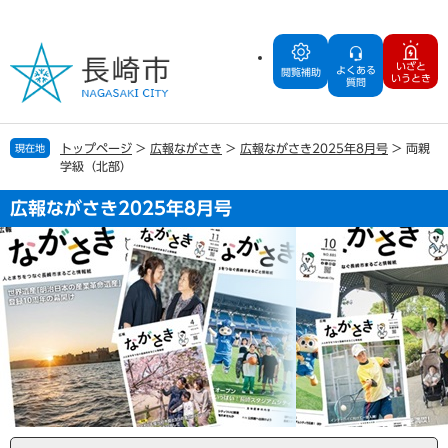
ペ
メ
ー
ニ
ジ
ュ
いざと
よくある
の
ー
閲覧補助
いうとき
質問
先
を
頭
飛
で
ば
トップページ
>
広報ながさき
>
広報ながさき2025年8月号
>
両親
現在地
す
し
学級（北部）
。
て
本
広報ながさき2025年8月号
文
へ