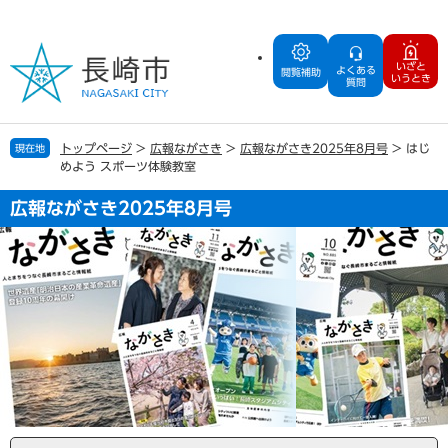
ペ
メ
ー
ニ
ジ
ュ
いざと
よくある
の
ー
閲覧補助
いうとき
質問
先
を
頭
飛
で
ば
トップページ
>
広報ながさき
>
広報ながさき2025年8月号
>
はじ
現在地
す
し
めよう スポーツ体験教室
。
て
本
広報ながさき2025年8月号
文
へ