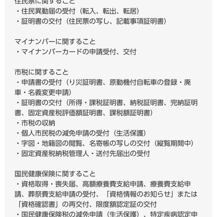
住民票に関すること
・住民異動届の受付（転入、転出、転居）
・証明書の交付（住民票の写し、記載事項証明書）
マイナンバーに関すること
・マイナンバーカードの申請受付、交付
市税に関すること
・申請書の受付（り災証明書、原動機付自転車の登録・廃
車・名義変更申請）
・証明書の交付（所得・課税証明書、納税証明書、完納証明
書、固定資産税評価額証明書、課税額証明書）
・市税の収納
・個人市民税の減免申請の受付（生活保護）
・字図・地籍図の閲覧、名寄帳の写しの交付（縦覧期間中）
・固定資産税納税管理人・送付先届出の受付
国民健康保険に関すること
・資格取得・喪失届、高額療養費支給申請、療養費支給申
請、葬祭費支給申請の受付、「資格情報のお知らせ」または
「資格確認書」の再交付、限度額認定証の交付
・国民健康保険税の減免申請（生活保護）、特定疾病認定申