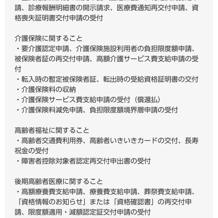
請、診療報酬明細書の開示請求、医療費通知再交付申請、資
格喪失証明書交付申請の受付
介護保険に関すること
・要介護認定申請、介護保険施設利用者の負担限度額申請、
被保険者証の再交付申請、高額介護サービス費支給申請の受
付
・転入時の暫定被保険者証、転出時の受給資格証明書の交付
・介護保険料の収納
・介護保険サービス費支給申請の受付（償還払）
・介護保険料減免申請、負担限度額境界層申請の受付
高齢者福祉に関すること
・高齢者交通費利用券、高齢者いきいきカードの交付、長寿
祝金の受付
・障害者控除対象者認定再交付申出書の受付
後期高齢者医療に関すること
・高額療養費支給申請、療養費支給申請、葬祭費支給申請、
「資格情報のお知らせ」または「資格確認書」の再交付申
請、限度額適用・減額認定証交付申請の受付