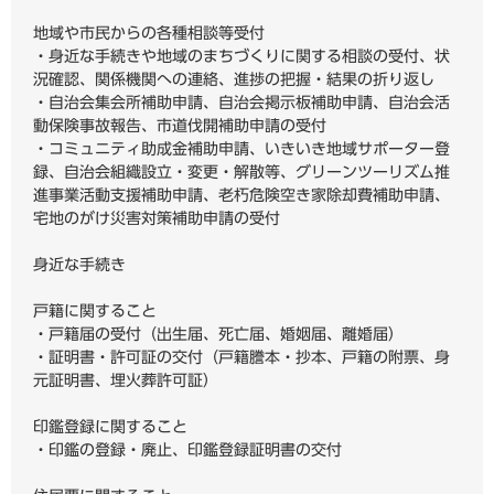
地域や市民からの各種相談等受付
・身近な手続きや地域のまちづくりに関する相談の受付、状
況確認、関係機関への連絡、進捗の把握・結果の折り返し
・自治会集会所補助申請、自治会掲示板補助申請、自治会活
動保険事故報告、市道伐開補助申請の受付
・コミュニティ助成金補助申請、いきいき地域サポーター登
録、自治会組織設立・変更・解散等、グリーンツーリズム推
進事業活動支援補助申請、老朽危険空き家除却費補助申請、
宅地のがけ災害対策補助申請の受付
身近な手続き
戸籍に関すること
・戸籍届の受付（出生届、死亡届、婚姻届、離婚届）
・証明書・許可証の交付（戸籍謄本・抄本、戸籍の附票、身
元証明書、埋火葬許可証）
印鑑登録に関すること
・印鑑の登録・廃止、印鑑登録証明書の交付