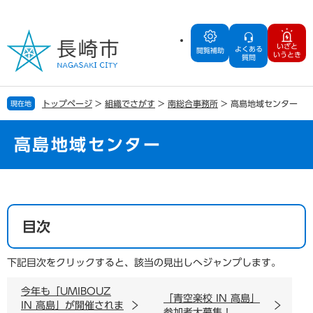
ペ
メ
ー
ニ
ジ
ュ
いざと
よくある
の
ー
閲覧補助
いうとき
質問
先
を
頭
飛
で
ば
トップページ
>
組織でさがす
>
南総合事務所
>
高島地域センター
現在地
す
し
。
て
本
高島地域センター
文
へ
本
文
目次
下記目次をクリックすると、該当の見出しへジャンプします。
今年も「UMIBOUZ
「青空楽校 IN 高島」
IN 高島」が開催されま
参加者大募集！