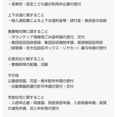
・保育所・認定こども園の利用申込書の受付
上下水道に関すること
・納入通知書による上下水道料金等・貸付金・負担金の収納
廃棄物対策に関すること
・ボランティア清掃用ごみ袋申請の受付、交付
・集団回収団体登録、集団回収補助申請、資源物回収用具
（保管庫・空き缶回収ボックス・リヤカー）譲与申請の受付
災害対応に関すること
・警報時等の配備、活動
その他
公園使用届、花苗・樹木配布申請の受付
・自動車臨時運行許可申請の受付・交付
市営住宅に関すること
・入居申込書・明渡届、同居承認申請、入居承継申請、家賃
の減免申請、収入申告等の受付