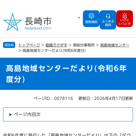
ペ
メ
ー
ニ
ジ
ュ
いざと
よくある
の
ー
閲覧補助
いうとき
質問
先
を
頭
飛
で
ば
トップページ
>
組織でさがす
>
南総合事務所
>
高島地域センター
現在地
す
し
>
高島地域センターだより(令和6年度分)
。
て
本
文
高島地域センターだより(令和6年
へ
度分)
ページID：0078116
更新日：2026年4月17日更新
本
文
ページ内目次
令和6年度に発行した「高島地域センターだより」は下の「ダウ