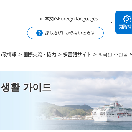
本文へ
Foreign languages
閲覧補
探し方がわからないときは
市政情報
>
国際交流・協力
>
多言語サイト
>
외국인 주민을 
 생활 가이드