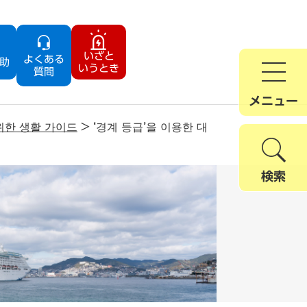
いざと
よくある
助
いうとき
質問
メニュー
위한 생활 가이드
>
‘경계 등급’을 이용한 대
検索