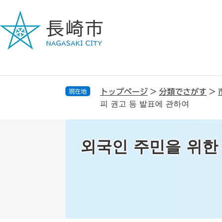
ペ
メ
ー
ニ
ジ
ュ
の
ー
先
を
頭
飛
で
ば
す
し
トップページ
>
分類でさがす
>
現在地
。
て
피 권고 등 발표에 관하여
本
文
へ
외국인 주민을 위한