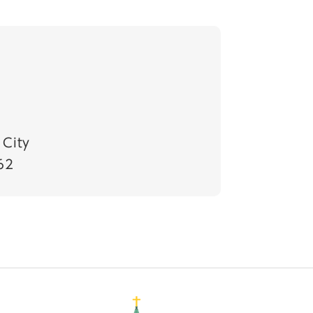
）
City
62