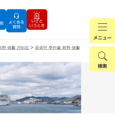
いざと
よくある
助
いうとき
質問
メニュー
위한 생활 가이드
>
외국인 주민을 위한 생활
検索