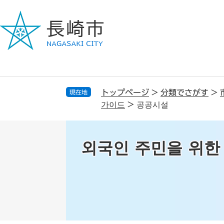
ペ
メ
ー
ニ
ジ
ュ
の
ー
先
を
頭
飛
で
ば
す
し
トップページ
>
分類でさがす
>
現在地
。
て
가이드
>
공공시설
本
文
へ
외국인 주민을 위한