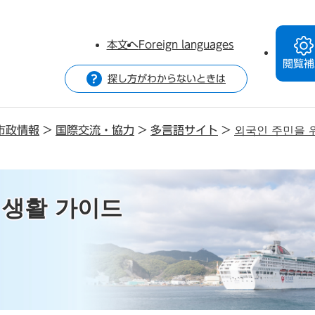
本文へ
Foreign languages
閲覧補
探し方がわからないときは
市政情報
>
国際交流・協力
>
多言語サイト
>
외국인 주민을 
 생활 가이드