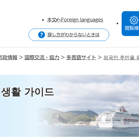
本文へ
Foreign languages
閲覧補
探し方がわからないときは
市政情報
>
国際交流・協力
>
多言語サイト
>
외국인 주민을 
 생활 가이드