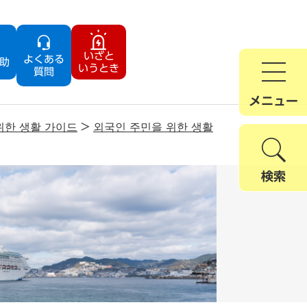
いざと
よくある
助
いうとき
質問
メニュー
위한 생활 가이드
>
외국인 주민을 위한 생활
検索