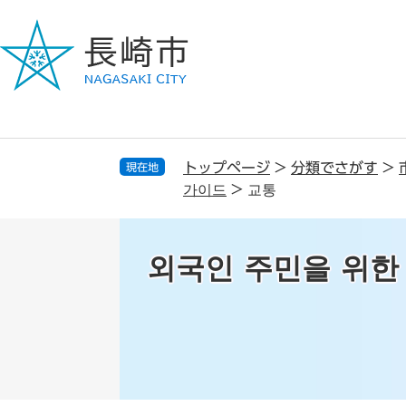
ペ
メ
ー
ニ
ジ
ュ
の
ー
先
を
頭
飛
で
ば
す
し
トップページ
>
分類でさがす
>
現在地
。
て
가이드
>
교통
本
文
へ
외국인 주민을 위한