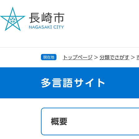
ペ
メ
ー
ニ
ジ
ュ
の
ー
先
を
頭
飛
で
ば
す
し
トップページ
>
分類でさがす
>
現在地
。
て
本
文
多言語サイト
へ
本
文
概要