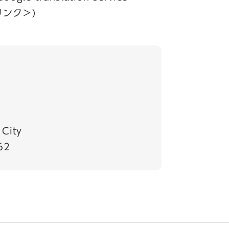
リンク＞
)
）
City
62