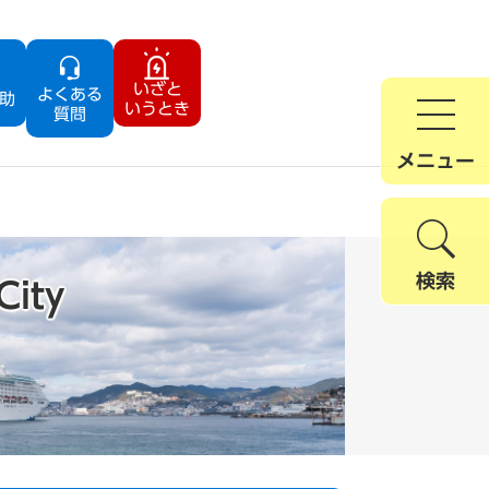
いざと
よくある
助
いうとき
質問
メニュー
検索
City