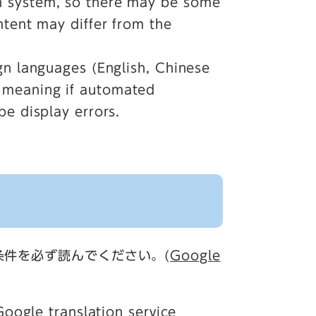
n system, so there may be some
ntent may differ from the
ign languages (English, Chinese
 meaning if automated
be display errors.
条件を必ず読んでください。(
Google
oogle translation service