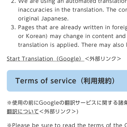
We are using an automated translatio
inaccuracies in the translation. The co
original Japanese.
Pages that are already written in fore
or Korean) may change in content and
translation is applied. There may also 
Start Translation（Google）
＜外部リンク＞
Terms of service（利用規約）
※使用の前にGoogleの翻訳サービスに関する諸
翻訳について
＜外部リンク＞
)
※Please be sure to read the terms of the G