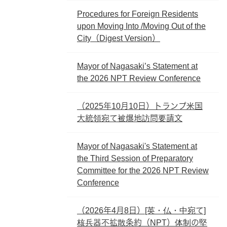
Procedures for Foreign Residents
upon Moving Into /Moving Out of the
City（Digest Version）
Mayor of Nagasaki’s Statement at
the 2026 NPT Review Conference
（2025年10月10日）トランプ米国
大統領宛て被爆地訪問要請文
Mayor of Nagasaki's Statement at
the Third Session of Preparatory
Committee for the 2026 NPT Review
Conference
（2026年4月8日）[英・仏・中宛て]
核兵器不拡散条約（NPT）体制の堅