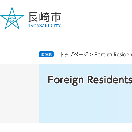
ペ
メ
ー
ニ
ジ
ュ
の
ー
先
を
頭
飛
で
ば
す
し
トップページ
>
Foreign Resident
現在地
。
て
本
文
Foreign Residents
へ