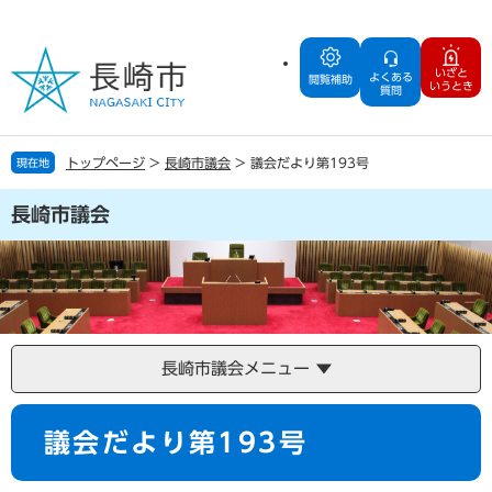
ペ
メ
ー
ニ
ジ
ュ
いざと
よくある
の
ー
閲覧補助
いうとき
質問
先
を
頭
飛
で
ば
トップページ
>
長崎市議会
>
議会だより第193号
現在地
す
し
。
て
長崎市議会
本
文
へ
長崎市議会メニュー
本
議会だより第193号
文