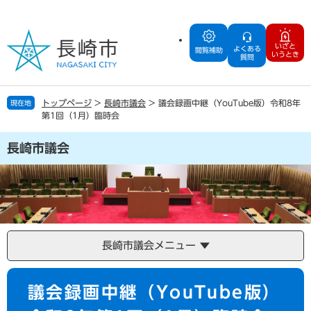
ペ
メ
ー
ニ
ジ
ュ
いざと
よくある
の
ー
閲覧補助
いうとき
質問
先
を
頭
飛
で
ば
トップページ
>
長崎市議会
>
議会録画中継（YouTube版）令和8年
現在地
す
し
第1回（1月）臨時会
。
て
本
長崎市議会
文
へ
長崎市議会メニュー
本
議会録画中継（YouTube版）
文