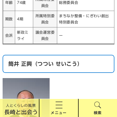
年齢
74歳
総務委員会
員会
所属特別委
まちなか整備・にぎわい創出
期数
4期
員会
特別委員会
新政ミ
議会運営委
会派
ー
ライ
員会
​筒井 正興（つつい せいこう）
メニュー
検索