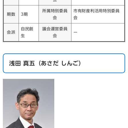
所属特別委員
市有財産利活用特別委員
期数
3期
会
会
自民創
議会運営委員
会派
ー
生
会
​浅田 真五（あさだ しんご）