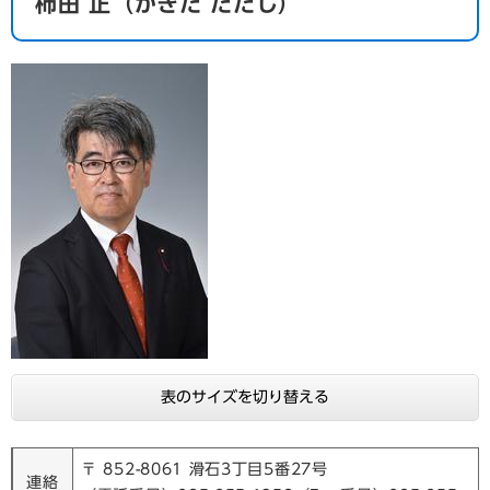
​柿田 正
（かきた ただし）
表のサイズを切り替える
〒 852-8061 滑石3丁目5番27号
連絡