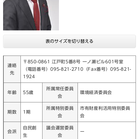
表のサイズを切り替える
〒850-0861 江戸町5番8号 一ノ瀬ビル601号室
連絡
（電話番号）095-821-2710（Fax番号）095-821-
先
1924
所属常任委員
年齢
55歳
環境経済委員会
会
所属特別委員
市有財産利活用特別委員
期数
1期
会
会
自民創
議会運営委員
会派
ー
生
会