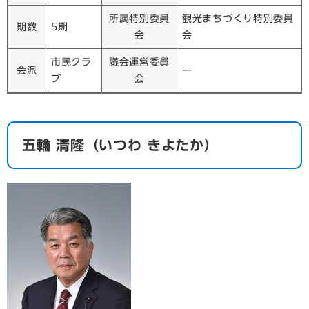
所属特別委員
観光まちづくり特別委員
期数
5期
会
会
市民クラ
議会運営委員
会派
ー
ブ
会
​五輪 清隆（いつわ きよたか）