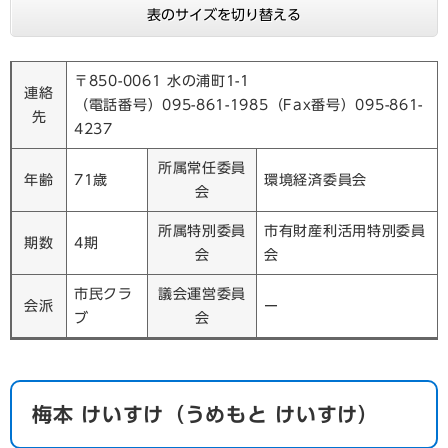
表のサイズを切り替える
〒850-0061 水の浦町1-1
連絡
（電話番号）095-861-1985（Fax番号）095-861-
先
4237
所属常任委員
年齢
71歳
環境経済委員会
会
所属特別委員
市有財産利活用特別委員
期数
4期
会
会
市民クラ
議会運営委員
会派
ー
ブ
会
​梅本 けいすけ（うめもと けいすけ）