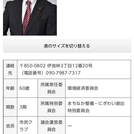
表のサイズを切り替える
連絡
〒850-0802 伊良林3丁目12番20号
先
（電話番号）090-7987-7317
所属常任委
年齢
60歳
環境経済委員会
員会
所属特別委
まちなか整備・にぎわい創出
期数
3期
員会
特別委員会
市民ク
議会運営委
会派
ー
ラブ
員会