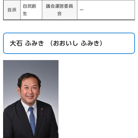
自民創
議会運営委員
会派
ー
生
会
​大石 ふみき （おおいし ふみき）