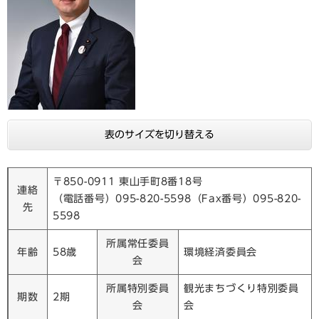
表のサイズを切り替える
〒850-0911 東山手町8番18号
連絡
（電話番号）095-820-5598（Fax番号）095-820-
先
5598
所属常任委員
年齢
58歳
環境経済委員会
会
所属特別委員
観光まちづくり特別委員
期数
2期
会
会