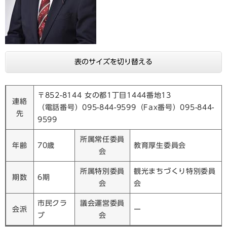
表のサイズを切り替える
〒852-8144 女の都1丁目1444番地13
連絡
（電話番号）095-844-9599（Fax番号）095-844-
先
9599
所属常任委員
年齢
70歳
教育厚生委員会
会
所属特別委員
観光まちづくり特別委員
期数
6期
会
会
市民クラ
議会運営委員
会派
ー
ブ
会