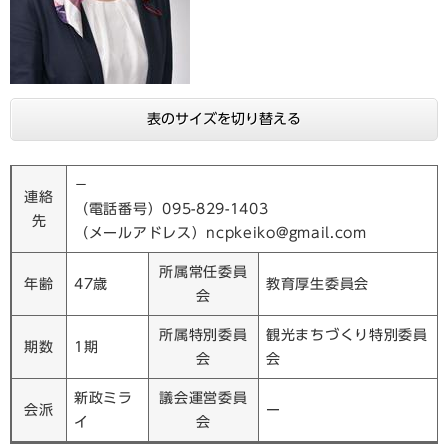
表のサイズを切り替える
－
連絡
（電話番号）095-829-1403
先
（メールアドレス）ncpkeiko@gmail.com
所属常任委員
年齢
47歳
教育厚生委員会
会
所属特別委員
観光まちづくり特別委員
期数
1期
会
会
新政ミラ
議会運営委員
会派
ー
イ
会