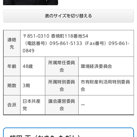
表のサイズを切り替える
〒851-0310 香焼町118番地54
連絡
（電話番号）095-861-5133（Fax番号）095-861-
先
0849
所属常任委員
年齢
48歳
環境経済委員会
会
所属特別委員
市有財産利活用特別委員
期数
3期
会
会
日本共産
議会運営委員
会派
ー
党
会