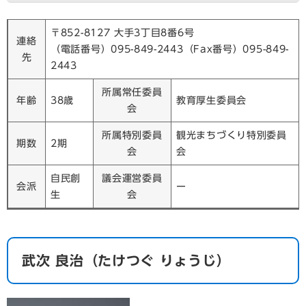
〒852-8127 大手3丁目8番6号
連絡
（電話番号）095-849-2443（Fax番号）095-849-
先
2443
所属常任委員
年齢
38歳
教育厚生委員会
会
所属特別委員
観光まちづくり特別委員
期数
2期
会
会
自民創
議会運営委員
会派
ー
生
会
​武次 良治（たけつぐ りょうじ）