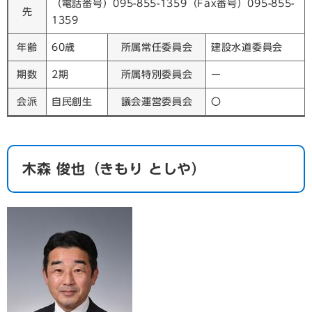
（電話番号）095-855-1359（Fax番号）095-855-
先
1359
年齢
60歳
所属常任委員会
建設水道委員会
期数
2期
所属特別委員会
ー
会派
自民創生
議会運営委員会
〇
​木森 俊也（きもり としや）