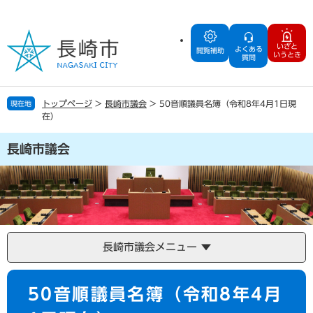
ペ
メ
ー
ニ
ジ
ュ
いざと
よくある
の
ー
閲覧補助
いうとき
質問
先
を
頭
飛
で
ば
トップページ
>
長崎市議会
>
50音順議員名簿（令和8年4月1日現
現在地
す
し
在）
。
て
本
長崎市議会
文
へ
長崎市議会メニュー
本
50音順議員名簿（令和8年4月
文