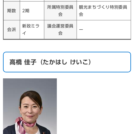
所属特別委員
観光まちづくり特別委員
期数
2期
会
会
新政ミラ
議会運営委員
会派
ー
イ
会
​高橋 佳子（たかはし けいこ）