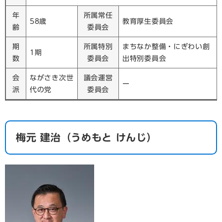
年
所属常任
58歳
教育厚生委員会
齢
委員会
期
所属特別
まちなか整備・にぎわい創
1期
数
委員会
出特別委員会
会
ながさき次世
議会運営
ー​
派
代の党
委員会
​梅元 建治（うめもと けんじ）