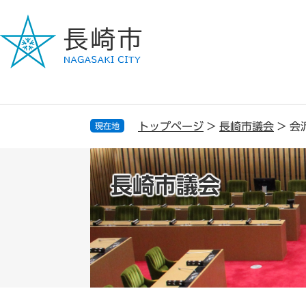
ペ
メ
ー
ニ
ジ
ュ
の
ー
先
を
頭
飛
で
ば
す
し
トップページ
>
長崎市議会
>
会
現在地
。
て
本
文
長崎市議会
へ