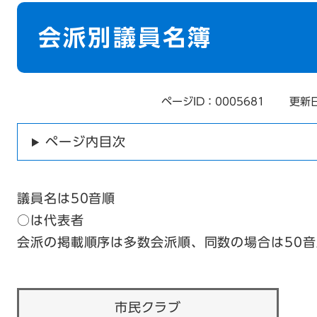
本
文
会派別議員名簿
ページID：0005681
更新日
ページ内目次
議員名は50音順
○は代表者
会派の掲載順序は多数会派順、同数の場合は50音
市民クラブ