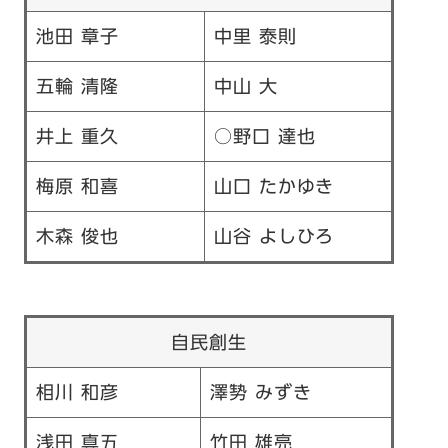
池田 章子
中里 泰則
五輪 清隆
中山 大
井上 重久
○野口 達也
梅原 和喜
山口 たかゆき
木森 俊也
山谷 よしひろ
自民創生
相川 和彦
澤㔟 みずき
浅田 真五
竹田 雄亮