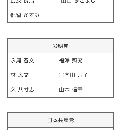
武次 良治
山口 まさよし
都留 かすみ
公明党
永尾 春文
福澤 照充
林 広文
○向山 宗子
久 八寸志
山本 信幸
日本共産党