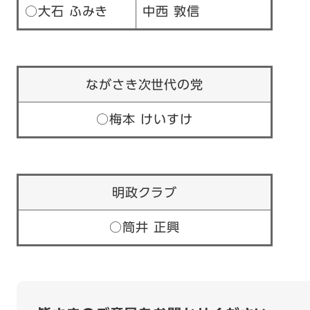
○大石 ふみき
中西 敦信
ながさき次世代の党
○梅本 けいすけ
明政クラブ
○筒井 正興