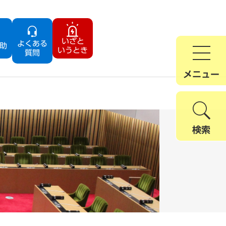
いざと
よくある
助
いうとき
質問
メニュー
検索