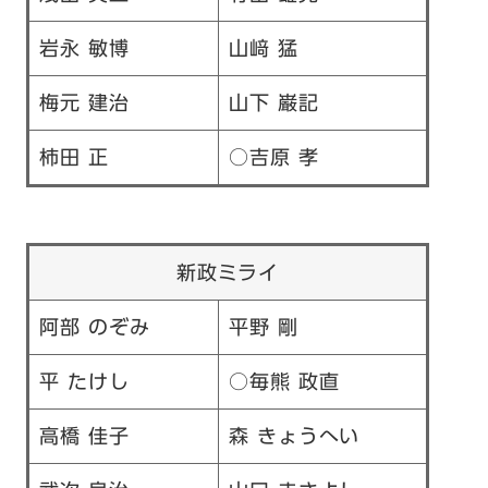
岩永 敏博
山﨑 猛
梅元 建治
山下 巌記
柿田 正
○吉原 孝
新政ミライ
阿部 のぞみ
平野 剛
平 たけし
○毎熊 政直
高橋 佳子
森 きょうへい