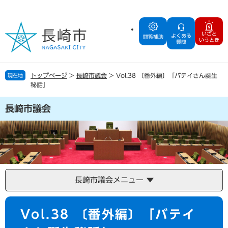
ペ
メ
ー
ニ
ジ
ュ
いざと
よくある
の
ー
閲覧補助
いうとき
質問
先
を
頭
飛
で
ば
トップページ
>
長崎市議会
>
Vol.38 〔番外編〕「バテイさん誕生
現在地
す
し
秘話」
。
て
本
長崎市議会
文
へ
長崎市議会メニュー
本
Vol.38 〔番外編〕「バテイ
文