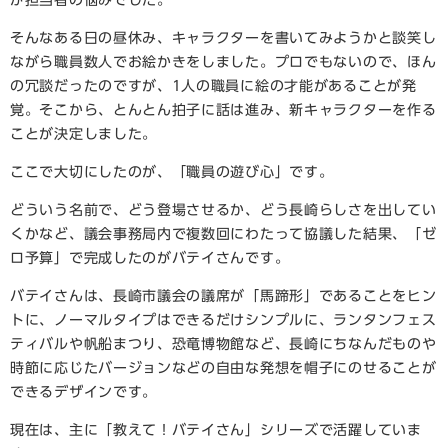
そんなある日の昼休み、キャラクターを書いてみようかと談笑し
ながら職員数人でお絵かきをしました。プロでもないので、ほん
の冗談だったのですが、1人の職員に絵の才能があることが発
覚。そこから、とんとん拍子に話は進み、新キャラクターを作る
ことが決定しました。
ここで大切にしたのが、「職員の遊び心」です。
どういう名前で、どう登場させるか、どう長崎らしさを出してい
くかなど、議会事務局内で複数回にわたって協議した結果、「ゼ
ロ予算」で完成したのがバテイさんです。
バテイさんは、長崎市議会の議席が「馬蹄形」であることをヒン
トに、ノーマルタイプはできるだけシンプルに、ランタンフェス
ティバルや帆船まつり、恐竜博物館など、長崎にちなんだものや
時節に応じたバージョンなどの自由な発想を帽子にのせることが
できるデザインです。
現在は、主に「教えて！バテイさん」シリーズで活躍していま