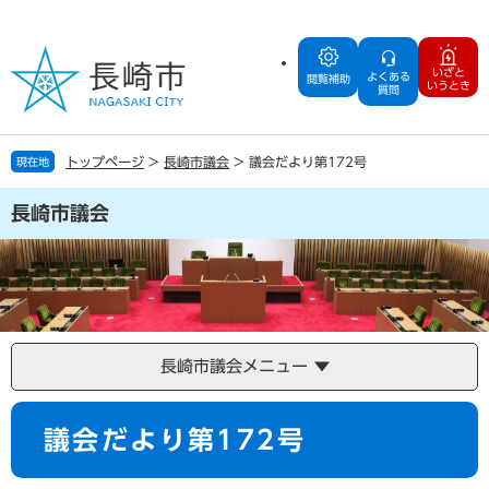
ペ
メ
ー
ニ
ジ
ュ
いざと
よくある
の
ー
閲覧補助
いうとき
質問
先
を
頭
飛
で
ば
トップページ
>
長崎市議会
>
議会だより第172号
現在地
す
し
。
て
長崎市議会
本
文
へ
長崎市議会メニュー
本
議会だより第172号
文