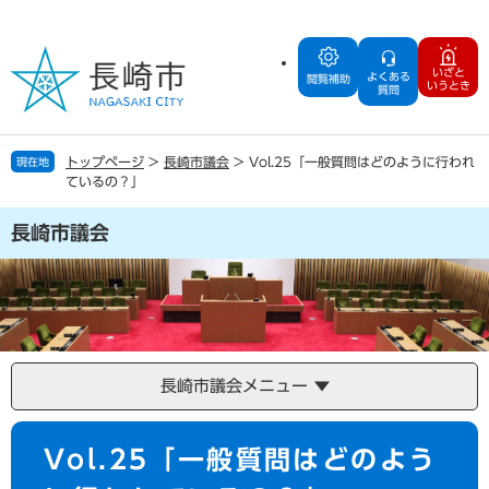
ペ
メ
ー
ニ
ジ
ュ
いざと
よくある
の
ー
閲覧補助
いうとき
質問
先
を
頭
飛
で
ば
トップページ
>
長崎市議会
>
Vol.25「一般質問はどのように行われ
現在地
す
し
ているの？」
。
て
本
長崎市議会
文
へ
長崎市議会メニュー
本
Vol.25「一般質問はどのよう
文