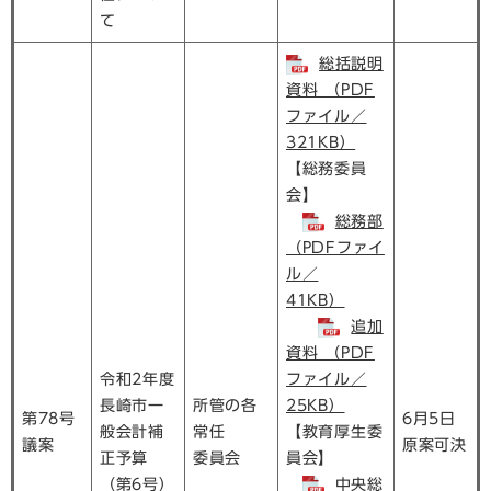
て
総括説明
資料 （PDF
ファイル／
321KB）
【総務委員
会】
総務部
（PDFファイ
ル／
41KB）
追加
資料 （PDF
令和2年度
ファイル／
長崎市一
所管の各
25KB）
第78号
6月5日
般会計補
常任
【教育厚生委
議案
原案可決
正予算
委員会
員会】
（第6号）
中央総