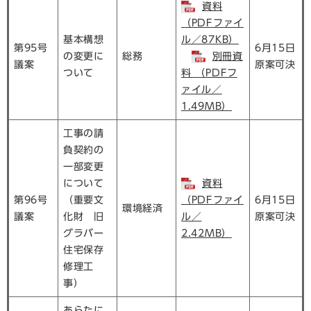
資料
（PDFファイ
基本構想
ル／87KB）
第95号
6月15日
の変更に
総務
別冊資
議案
原案可決
ついて
料 （PDFフ
ァイル／
1.49MB）
工事の請
負契約の
一部変更
について
資料
第96号
（重要文
（PDFファイ
6月15日
環境経済
議案
化財 旧
ル／
原案可決
グラバー
2.42MB）
住宅保存
修理工
事）
あらたに