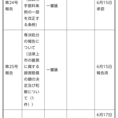
第24号
6月15日
手数料条
一審議
報告
承認
例の一部
を改正す
る条例）
専決処分
の報告に
ついて
（法律上
市の義務
第25号
に属する
6月15日
一審議
報告
損害賠償
報告済
の額の決
定及び和
解につい
て（1
件））
6月17日