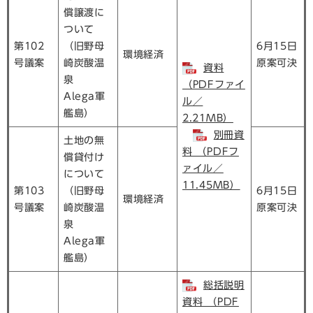
償譲渡に
ついて
第102
（旧野母
6月15日
環境経済
号議案
崎炭酸温
原案可決
資料
泉
（PDFファイ
Alega軍
ル／
艦島）
2.21MB）
別冊資
土地の無
料 （PDFフ
償貸付け
ァイル／
について
11.45MB）
第103
（旧野母
6月15日
環境経済
号議案
崎炭酸温
原案可決
泉
Alega軍
艦島）
総括説明
資料 （PDF