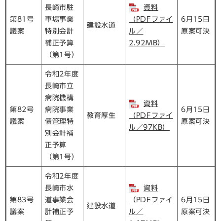
長崎市駐
資料
第81号
車場事業
（PDFファイ
6月15日
建設水道
議案
特別会計
ル／
原案可決
補正予算
2.92MB）
（第1号）
令和2年度
長崎市立
病院機構
資料
第82号
病院事業
6月15日
教育厚生
（PDFファイ
議案
債管理特
原案可決
ル／97KB）
別会計補
正予算
（第1号）
令和2年度
長崎市水
資料
第83号
道事業会
（PDFファイ
6月15日
建設水道
議案
計補正予
ル／
原案可決