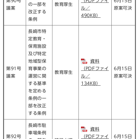
第90号
（PDFファイ
6月15日
の一部を
教育厚生
議案
ル／
原案可決
改正する
490KB）
条例
長崎市特
定教育・
保育施設
及び特定
地域型保
資料
第91号
育事業の
（PDFファイ
6月15日
教育厚生
議案
運営に関
ル／
原案可決
する基準
134KB）
を定める
条例の一
部を改正
する条例
長崎市駐
資料
車場条例
第92号
（PDFファイ
6月15日