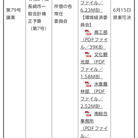
ファイル／
長崎市一
所管の各
第79号
6.23MB）
6月15日
般会計補
常任
議案
【環境経済委
原案可決
正予算
委員会
員会】
（第7号）
商工部
（PDFファイ
ル／39KB）
文化観
光部 （PDF
ファイル／
1.58MB）
水産農
林部 （PDF
ファイル／
2.52MB）
南総合
事務所
（PDFファイ
ル／