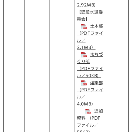
2.92MB）
【建設水道委
員会】
土木部
（PDFファイ
ル／
2.1MB）
まちづ
くり部
（PDFファイ
ル／50KB）
建築部
（PDFファイ
ル／
4.0MB）
追加
資料 （PDF
ファイル／