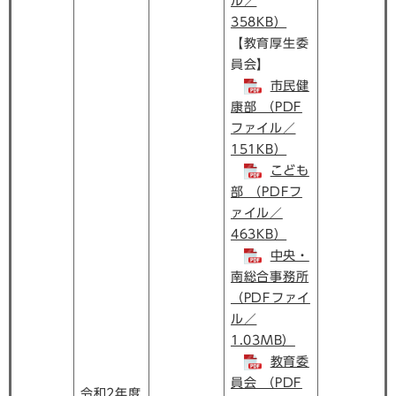
ル／
358KB）
【教育厚生委
員会】
市民健
康部 （PDF
ファイル／
151KB）
こども
部 （PDFフ
ァイル／
463KB）
中央・
南総合事務所
（PDFファイ
ル／
1.03MB）
教育委
員会 （PDF
令和2年度