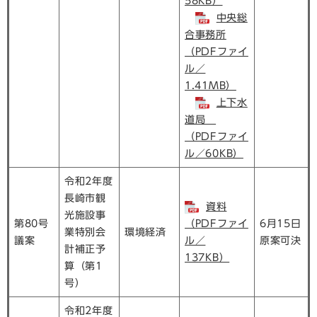
58KB）
中央総
合事務所
（PDFファイ
ル／
1.41MB）
上下水
道局
（PDFファイ
ル／60KB）
令和2年度
長崎市観
資料
光施設事
第80号
（PDFファイ
6月15日
業特別会
環境経済
議案
ル／
原案可決
計補正予
137KB）
算（第1
号）
令和2年度