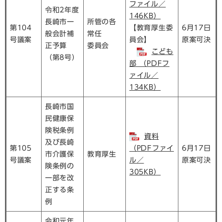
ファイル／
令和2年度
146KB）
長崎市一
所管の各
第104
【教育厚生委
6月17日
般会計補
常任
号議案
員会】
原案可決
正予算
委員会
こども
（第8号）
部 （PDFフ
ァイル／
134KB）
長崎市国
民健康保
険税条例
資料
及び長崎
第105
（PDFファイ
6月17日
市介護保
教育厚生
号議案
ル／
原案可決
険条例の
305KB）
一部を改
正する条
例
令和元年