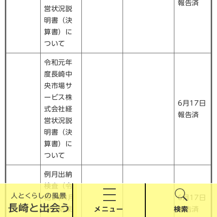
報告済
営状況説
明書（決
算書）に
ついて
令和元年
度長崎中
央市場サ
ービス株
6月17日
式会社経
報告済
営状況説
明書（決
算書）に
ついて
例月出納
検査（令
和2年4月
6月17日
メニュー
検索
分）結果
報告済