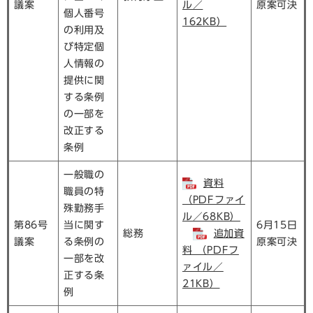
議案
ル／
原案可決
個人番号
162KB）
の利用及
び特定個
人情報の
提供に関
する条例
の一部を
改正する
条例
一般職の
資料
職員の特
（PDFファイ
殊勤務手
ル／68KB）
第86号
当に関す
6月15日
総務
追加資
議案
る条例の
原案可決
料 （PDFフ
一部を改
ァイル／
正する条
21KB）
例