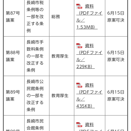
長崎市税
資料
条例等の
第87号
（PDFファイ
6月15日
一部を改
総務
議案
ル／
原案可決
正する条
1.53MB）
例
長崎市手
資料
数料条例
第88号
（PDFファイ
6月15日
の一部を
教育厚生
議案
ル／
原案可決
改正する
229KB）
条例
長崎市公
資料
民館条例
第89号
（PDFファイ
6月15日
の一部を
教育厚生
議案
ル／
原案可決
改正する
435KB）
条例
長崎市民
資料
会館条例