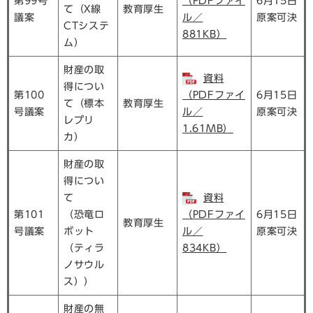
第99号
（PDFファイ
6月15日
て（X線
教育厚生
議案
ル／
原案可決
CTシステ
881KB）
ム）
財産の取
資料
得につい
第100
（PDFファイ
6月15日
て（標本
教育厚生
号議案
ル／
原案可決
レプリ
1.61MB）
カ）
財産の取
得につい
て
資料
第101
（恐竜ロ
（PDFファイ
6月15日
教育厚生
号議案
ボット
ル／
原案可決
（ティラ
834KB）
ノサウル
ス））
財産の無