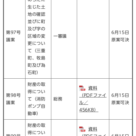
生じた土
地の確認
並びに町
及び字の
第97号
6月15日
区域の変
一審議
議案
原案可決
更につい
て（三重
町、牧島
町及び為
石町）
財産の取
資料
得につい
第98号
（PDFファイ
6月15日
て（消防
総務
議案
ル／
原案可決
ポンプ自
456KB）
動車）
財産の取
資料
得につい