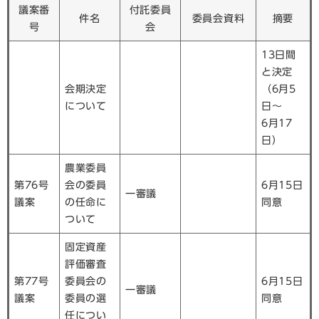
議案番
付託委員
件名
委員会資料
摘要
号
会
13日間
と決定
会期決定
（6月5
について
日～
6月17
日）
農業委員
第76号
会の委員
6月15日
一審議
議案
の任命に
同意
ついて
固定資産
評価審査
第77号
委員会の
6月15日
一審議
議案
委員の選
同意
任につい