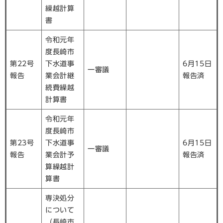
繰越計算
書
令和元年
度長崎市
第22号
下水道事
6月15日
一審議
報告
業会計継
報告済
続費繰越
計算書
令和元年
度長崎市
第23号
下水道事
6月15日
一審議
報告
業会計予
報告済
算繰越計
算書
専決処分
について
（長崎市