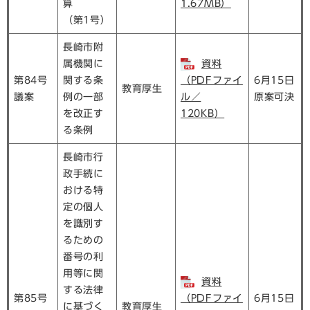
算
1.67MB）
（第1号）
長崎市附
属機関に
資料
第84号
関する条
（PDFファイ
6月15日
教育厚生
議案
例の一部
ル／
原案可決
を改正す
120KB）
る条例
長崎市行
政手続に
おける特
定の個人
を識別す
るための
番号の利
用等に関
資料
する法律
第85号
（PDFファイ
6月15日
に基づく
教育厚生