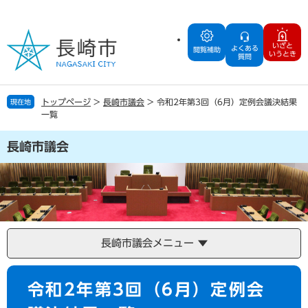
ペ
メ
ー
ニ
ジ
ュ
いざと
よくある
の
ー
閲覧補助
いうとき
質問
先
を
頭
飛
で
ば
トップページ
>
長崎市議会
>
令和2年第3回（6月）定例会議決結果
現在地
す
し
一覧
。
て
本
長崎市議会
文
へ
長崎市議会メニュー
本
令和2年第3回（6月）定例会
文