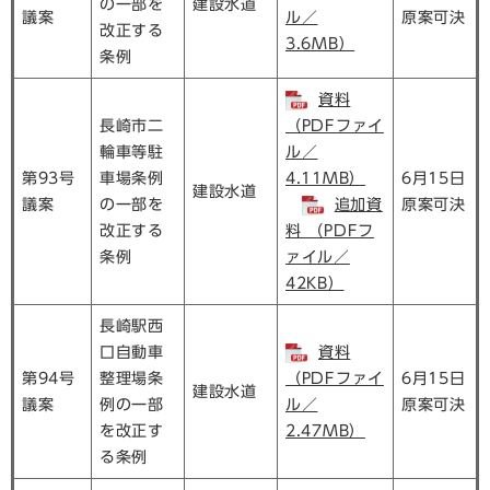
の一部を
建設水道
議案
ル／
原案可決
改正する
3.6MB）
条例
資料
長崎市二
（PDFファイ
輪車等駐
ル／
第93号
車場条例
4.11MB）
6月15日
建設水道
議案
の一部を
追加資
原案可決
改正する
料 （PDFフ
条例
ァイル／
42KB）
長崎駅西
口自動車
資料
第94号
整理場条
（PDFファイ
6月15日
建設水道
議案
例の一部
ル／
原案可決
を改正す
2.47MB）
る条例