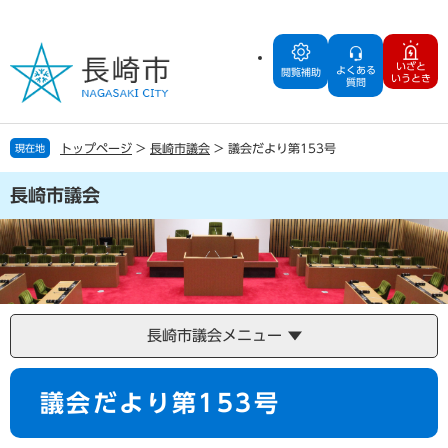
ペ
メ
ー
ニ
ジ
ュ
いざと
よくある
の
ー
閲覧補助
いうとき
質問
先
を
頭
飛
で
ば
トップページ
>
長崎市議会
>
議会だより第153号
現在地
す
し
。
て
長崎市議会
本
文
へ
長崎市議会メニュー
本
議会だより第153号
文