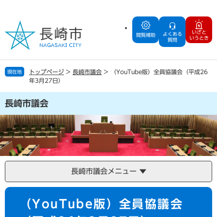
ペ
メ
ー
ニ
ジ
ュ
いざと
よくある
の
ー
閲覧補助
いうとき
質問
先
を
頭
飛
で
ば
トップページ
>
長崎市議会
>
（YouTube版）全員協議会（平成26
現在地
す
し
年3月27日）
。
て
本
長崎市議会
文
へ
長崎市議会メニュー
本
（YouTube版）全員協議会
文