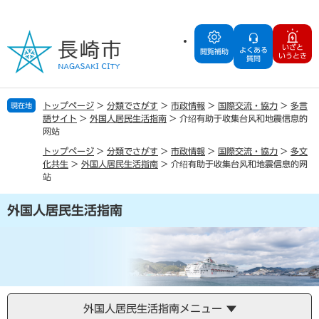
ペ
メ
ー
ニ
ジ
ュ
いざと
よくある
の
ー
閲覧補助
いうとき
質問
先
を
頭
飛
で
ば
トップページ
>
分類でさがす
>
市政情報
>
国際交流・協力
>
多言
現在地
す
し
語サイト
>
外国人居民生活指南
>
介绍有助于收集台风和地震信息的
。
て
网站
本
トップページ
>
分類でさがす
>
市政情報
>
国際交流・協力
>
多文
文
化共生
>
外国人居民生活指南
>
介绍有助于收集台风和地震信息的网
へ
站
外国人居民生活指南
外国人居民生活指南メニュー