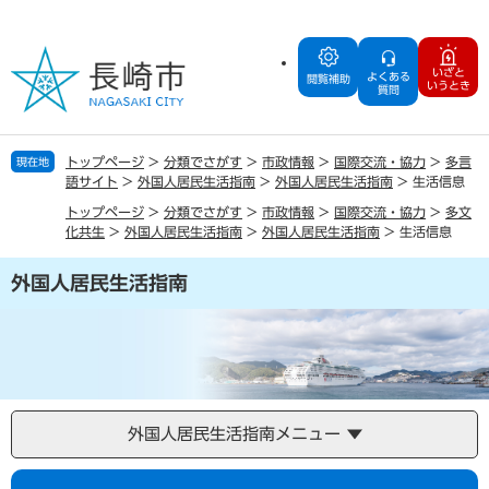
ペ
メ
ー
ニ
ジ
ュ
いざと
よくある
の
ー
閲覧補助
いうとき
質問
先
を
頭
飛
で
ば
トップページ
>
分類でさがす
>
市政情報
>
国際交流・協力
>
多言
現在地
す
し
語サイト
>
外国人居民生活指南
>
外国人居民生活指南
>
生活信息
。
て
トップページ
>
分類でさがす
>
市政情報
>
国際交流・協力
>
多文
本
化共生
>
外国人居民生活指南
>
外国人居民生活指南
>
生活信息
文
へ
外国人居民生活指南
外国人居民生活指南メニュー
本