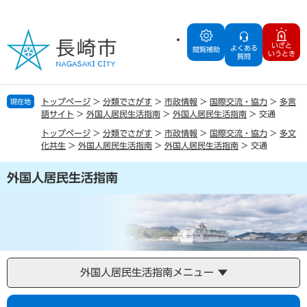
ペ
メ
ー
ニ
ジ
ュ
いざと
よくある
の
ー
閲覧補助
いうとき
質問
先
を
頭
飛
で
ば
トップページ
>
分類でさがす
>
市政情報
>
国際交流・協力
>
多言
現在地
す
し
語サイト
>
外国人居民生活指南
>
外国人居民生活指南
>
交通
。
て
トップページ
>
分類でさがす
>
市政情報
>
国際交流・協力
>
多文
本
化共生
>
外国人居民生活指南
>
外国人居民生活指南
>
交通
文
へ
外国人居民生活指南
外国人居民生活指南メニュー
本