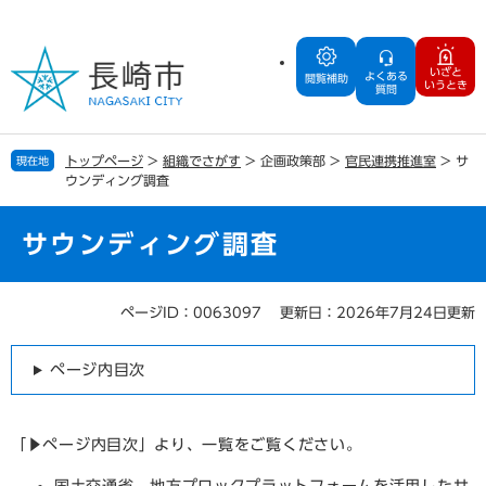
ペ
メ
ー
ニ
ジ
ュ
いざと
よくある
の
ー
閲覧補助
いうとき
質問
先
を
頭
飛
で
ば
トップページ
>
組織でさがす
>
企画政策部
>
官民連携推進室
>
サ
現在地
す
し
ウンディング調査
。
て
本
文
サウンディング調査
へ
ページID：0063097
更新日：2026年7月24日更新
本
文
ページ内目次
「▶ページ内目次」より、一覧をご覧ください。