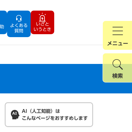
いざと
よくある
助
いうとき
質問
メニュー
検索
AI（人工知能）は
こんなページをおすすめします