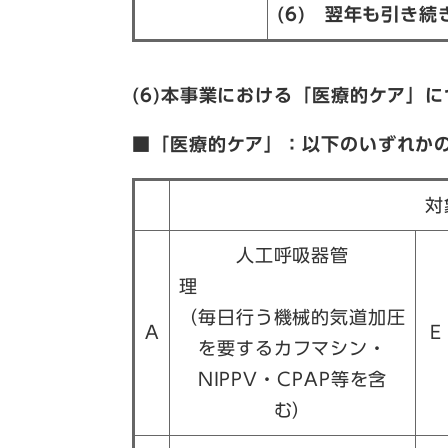
(6) 翌年も引き
(6)本事業における「医療的ケア」
■「医療的ケア」：以下のいずれか
対
人工呼吸器管
理
（毎日行う機械的気道加圧
A
E
を要するカフマシン・
NIPPV・CPAP等を含
む）