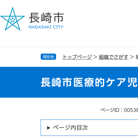
ペ
メ
ー
ニ
ジ
ュ
の
ー
先
を
頭
飛
で
ば
す
し
トップページ
>
組織でさがす
>
現在地
。
て
本
文
長崎市医療的ケア
へ
ページID：0053
本
文
ページ内目次