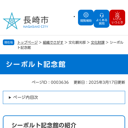
ペ
メ
ー
ニ
ジ
ュ
いざと
よくある
の
ー
閲覧補助
いうとき
質問
先
を
頭
飛
で
ば
トップページ
>
組織でさがす
>
文化観光部
>
文化財課
>
シーボル
現在地
す
し
ト記念館
。
て
本
文
シーボルト記念館
へ
ページID：0003636
更新日：2025年3月17日更新
本
文
ページ内目次
シーボルト記念館の紹介