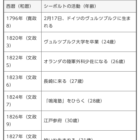
西暦（和暦）
シーボルトの活動（年齢）
1796年（寛政
2月17日、ドイツのヴュルツブルクに生ま
8）
れる
1820年（文政
ヴュルツブルク大学を卒業（24歳）
3）
1822年（文政
オランダの陸軍外科少佐になる（26歳）
5）
1823年（文政
長崎に来る（27歳）
6）
1824年（文政
「鳴滝塾」をひらく（28歳）
7）
1826年（文政
江戸参府（30歳）
9）
1827年（文政