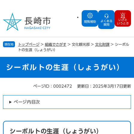
ペ
メ
ー
ニ
ジ
ュ
いざと
よくある
の
ー
閲覧補助
いうとき
質問
先
を
頭
飛
で
ば
トップページ
>
組織でさがす
>
文化観光部
>
文化財課
>
シーボル
現在地
す
し
トの生涯（しょうがい）
。
て
本
文
シーボルトの生涯（しょうがい）
へ
ページID：0002472
更新日：2025年3月17日更新
本
文
ページ内目次
シーボルトの生涯（しょうがい）