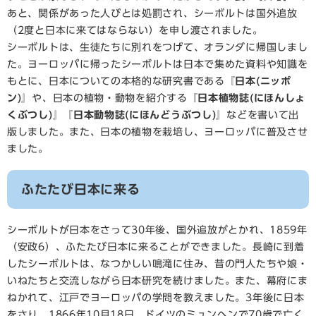
あと、関係があった人びとは処罰され、シーボルトは国外追放
（2度と日本に来てはならない）を申し渡されました。
シーボルトは、生徒たちに別れをつげて、オランダに帰国しまし
た。ヨーロッパに帰ったシーボルトは日本で集めた資料や知識を
もとに、日本についての本格的な研究書である
『日本(ニッポ
ン)』
や、日本の植物・動物を紹介する
『日本植物誌(にほんしょ
くぶつし)』『日本動物誌(にほんどうぶつし)』
などを書いて出
版しました。また、日本の植物を栽培し、ヨーロッパに普及させ
ました。
ふたたび日本に来る
シーボルトが日本をさって30年後、国外追放がとかれ、1859年
（安政6）、ふたたび日本に来ることができました。長崎に到着
したシーボルトは、なつかしい鳴滝に住み、昔の門人たちや娘・
いねたちと交流しながら日本研究を続けました。また、幕府にま
ねかれて、江戸でヨーロッパの学問を教えました。3年後に日本
をさり、1866年10月18日、ドイツのミュンヘンで70歳で亡く