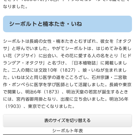
なりました。
シーボルトと楠本たき・いね
シーボルトは長崎の女性・楠本たきとむすばれ、彼女を「オタク
サ」と呼んでいました。やがてシーボルトは、はじめてみる美し
い花（アジサイ）に出会い、その花に愛する人の名をとり「ヒド
ランゲア・オタクサ」と名づけ、『日本植物誌』に掲載しまし
た。二人の間には文政10年（1827）、娘・いねが生まれまし
た。いねは父と同じ医学の道をこころざし、石井宗謙・二宮敬
作・ポンペらに医学を学び医師として活躍しました。長崎や東京
で開業し、明治6年（1873）、明治天皇の若宮が誕生するとき
には、宮内省御用掛となり、出産に立ち会いました。明治36年
（1903）、東京で亡くなりました。
表のサイズを切り替える
シーボルト年表